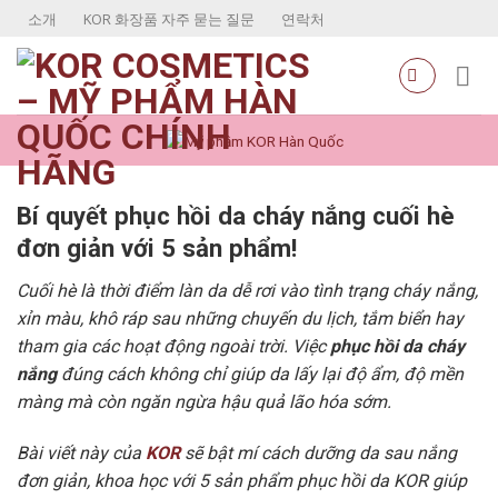
Skip
소개
KOR 화장품 자주 묻는 질문
연락처
to
content
Bí quyết phục hồi da cháy nắng cuối hè
đơn giản với 5 sản phẩm!
Cuối hè là thời điểm làn da dễ rơi vào tình trạng
cháy nắng,
xỉn màu, khô ráp
sau những chuyến du lịch, tắm biển hay
tham gia các hoạt động ngoài trời. Việc
phục hồi da cháy
nắng
đúng cách không chỉ giúp da lấy lại độ ẩm, độ mền
màng mà còn ngăn ngừa hậu quả lão hóa sớm.
Bài viết này của
KOR
sẽ bật mí
cách dưỡng da sau nắng
đơn giản, khoa học với 5 sản phẩm phục hồi da KOR
giúp