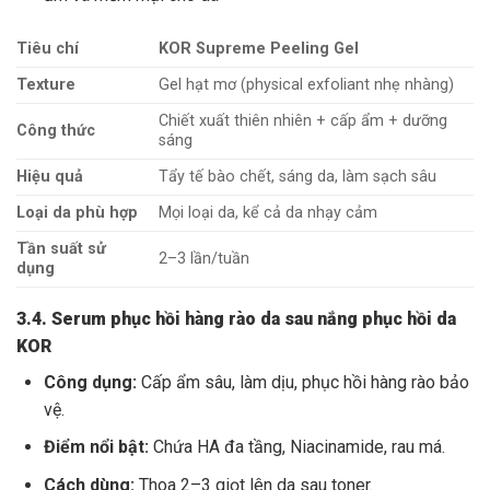
Tiêu chí
KOR Supreme Peeling Gel
Texture
Gel hạt mơ (physical exfoliant nhẹ nhàng)
Chiết xuất thiên nhiên + cấp ẩm + dưỡng
Công thức
sáng
Hiệu quả
Tẩy tế bào chết, sáng da, làm sạch sâu
Loại da phù hợp
Mọi loại da, kể cả da nhạy cảm
Tần suất sử
2–3 lần/tuần
dụng
3.4. Serum phục hồi hàng rào da sau nắng phục hồi da
KOR
Công dụng:
Cấp ẩm sâu, làm dịu, phục hồi hàng rào bảo
vệ.
Điểm nổi bật:
Chứa HA đa tầng, Niacinamide, rau má.
Cách dùng:
Thoa 2–3 giọt lên da sau toner.