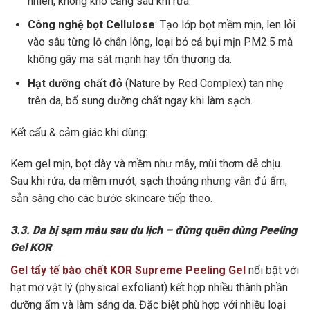
nhiên, không khô căng sau khi rửa.
Công nghệ bọt Cellulose
: Tạo lớp bọt mềm mịn, len lỏi
vào sâu từng lỗ chân lông, loại bỏ cả bụi mịn PM2.5 mà
không gây ma sát mạnh hay tổn thương da.
Hạt dưỡng chất đỏ
(Nature by Red Complex) tan nhẹ
trên da, bổ sung dưỡng chất ngay khi làm sạch.
Kết cấu & cảm giác khi dùng:
Kem gel mịn, bọt dày và mềm như mây, mùi thơm dễ chịu.
Sau khi rửa, da mềm mướt, sạch thoáng nhưng vẫn đủ ẩm,
sẵn sàng cho các bước skincare tiếp theo.
3.3. Da bị sạm màu sau du lịch – đừng quên dùng Peeling
Gel KOR
Gel tẩy tế bào chết KOR Supreme Peeling Gel
nổi bật với
hạt mơ vật lý (physical exfoliant) kết hợp nhiều thành phần
dưỡng ẩm và làm sáng da. Đặc biệt phù hợp với nhiều loại