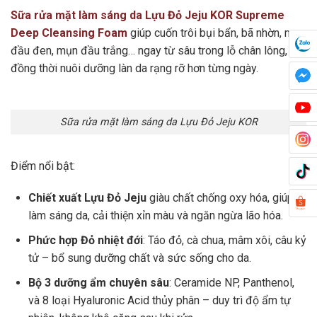
Sữa rửa mặt làm sáng da Lựu Đỏ Jeju KOR Supreme
Deep Cleansing Foam
giúp cuốn trôi bụi bẩn, bã nhờn, mụn
đầu đen, mụn đầu trắng… ngay từ sâu trong lỗ chân lông,
đồng thời nuôi dưỡng làn da rạng rỡ hơn từng ngày.
Sữa rửa mặt làm sáng da Lựu Đỏ Jeju KOR
Điểm nổi bật:
Chiết xuất Lựu Đỏ Jeju
giàu chất chống oxy hóa, giúp
làm sáng da, cải thiện xỉn màu và ngăn ngừa lão hóa.
Phức hợp Đỏ nhiệt đới
: Táo đỏ, cà chua, mâm xôi, câu kỷ
tử – bổ sung dưỡng chất và sức sống cho da.
Bộ 3 dưỡng ẩm chuyên sâu
: Ceramide NP, Panthenol,
và 8 loại Hyaluronic Acid thủy phân – duy trì độ ẩm tự