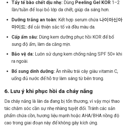
Tẩy tế bào chết dịu nhẹ:
Dùng
Peeling Gel KOR
1–2
lần/tuần để loại bỏ lớp da chết, giúp da sáng hơn.
Dưỡng trắng an toàn:
Kết hợp serum chứa
나이아신아
마이드:
để cải thiện sắc tố và đều màu da.
Cấp ẩm sâu:
Dùng kem dưỡng phục hồi KOR để bổ
sung độ ẩm, làm da căng mịn.
Bảo vệ da:
Luôn sử dụng kem chống nắng SPF 50+ khi
ra ngoài.
Bổ sung dinh dưỡng:
Ăn nhiều trái cây giàu vitamin C,
uống đủ nước để hỗ trợ làm sáng từ bên trong.
6. Lưu ý khi phục hồi da cháy nắng
Da cháy nắng là làn da đang bị tổn thương, vì vậy mọi thao
tác chăm sóc cần sự nhẹ nhàng tuyệt đối. Tránh các sản
phẩm chứa cồn, hương liệu mạnh hoặc AHA/BHA nồng độ
cao trong giai đoạn này để không gây kích ứng.