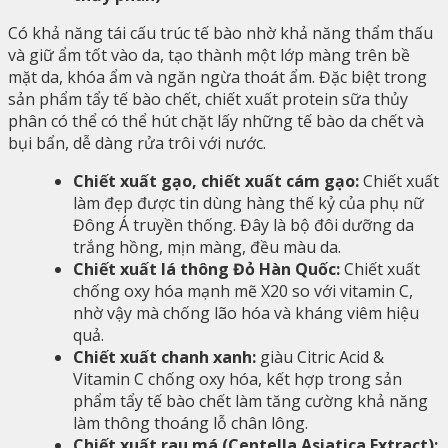
Có khả năng tái cấu trúc tế bào nhờ khả năng thẩm thấu
và giữ ẩm tốt vào da, tạo thành một lớp màng trên bề
mặt da, khóa ẩm và ngăn ngừa thoát ẩm. Đặc biệt trong
sản phẩm tẩy tế bào chết, chiết xuất protein sữa thủy
phân có thể có thể hút chặt lấy những tế bào da chết và
bụi bẩn, dễ dàng rửa trôi với nước.
Chiết xuất gạo, chiết xuất cám gạo:
Chiết xuất
làm đẹp được tin dùng hàng thế kỷ của phụ nữ
Đông Á truyền thống. Đây là bộ đôi dưỡng da
trắng hồng, mịn màng, đều màu da.
Chiết xuất lá thông Đỏ Hàn Quốc:
Chiết xuất
chống oxy hóa mạnh mẽ X20 so với vitamin C,
nhờ vậy mà chống lão hóa và kháng viêm hiệu
quả.
Chiết xuất chanh xanh:
giàu Citric Acid &
Vitamin C chống oxy hóa, kết hợp trong sản
phẩm tẩy tế bào chết làm tăng cường khả năng
làm thông thoáng lỗ chân lông.
Chiết xuất rau má (Centella Asiatica Extract):