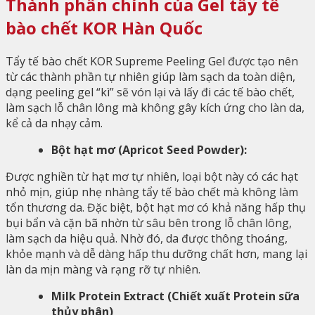
Thành phần chính của Gel tẩy tế
bào chết KOR Hàn Quốc
Tẩy tế bào chết KOR Supreme Peeling Gel được tạo nên
từ các thành phần tự nhiên giúp làm sạch da toàn diện,
dạng peeling gel “kì” sẽ vón lại và lấy đi các tế bào chết,
làm sạch lỗ chân lông mà không gây kích ứng cho làn da,
kể cả da nhạy cảm.
Bột hạt mơ (Apricot Seed Powder):
Được nghiền từ hạt mơ tự nhiên, loại bột này có các hạt
nhỏ mịn, giúp nhẹ nhàng tẩy tế bào chết mà không làm
tổn thương da. Đặc biệt, bột hạt mơ có khả năng hấp thụ
bụi bẩn và cặn bã nhờn từ sâu bên trong lỗ chân lông,
làm sạch da hiệu quả. Nhờ đó, da được thông thoáng,
khỏe mạnh và dễ dàng hấp thu dưỡng chất hơn, mang lại
làn da mịn màng và rạng rỡ tự nhiên.
Milk Protein Extract (Chiết xuất Protein sữa
thủy phân)