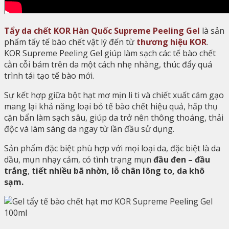
Tẩy da chết KOR Hàn Quốc Supreme Peeling Gel
là sản
phẩm tẩy tế bào chết vật lý đến từ
thương hiệu KOR
.
KOR Supreme Peeling Gel giúp làm sạch các tế bào chết
cằn cỗi bám trên da một cách nhẹ nhàng, thúc đẩy quá
trình tái tạo tế bào mới.
Sự kết hợp giữa bột hạt mơ mịn li ti và chiết xuất cám gạo
mang lại khả năng loại bỏ tế bào chết hiệu quả, hấp thụ
cặn bẩn làm sạch sâu, giúp da trở nên thông thoáng, thải
độc và làm sáng da ngay từ lần đầu sử dụng.
Sản phẩm đặc biệt phù hợp với mọi loại da, đặc biệt là da
dầu, mụn nhạy cảm, có tình trạng mụn
đầu đen – đầu
trắng
,
tiết nhiều bã nhờn, lỗ chân lông to, da khô
sạm.