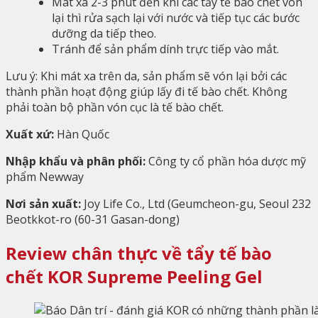
Mát xa 2-3 phút đến khi các tẩy tế bào chết vón
lại thì rửa sạch lại với nước và tiếp tục các bước
dưỡng da tiếp theo.
Tránh để sản phẩm dính trực tiếp vào mắt.
Lưu ý: Khi mát xa trên da, sản phẩm sẽ vón lại bởi các
thành phần hoạt động giúp lấy đi tế bào chết. Không
phải toàn bộ phần vón cục là tế bào chết.
Xuất xứ:
Hàn Quốc
Nhập khẩu và phân phối:
Công ty cổ phần hóa dược mỹ
phẩm Newway
Nơi sản xuất:
Joy Life Co., Ltd (
Geumcheon-gu, Seoul 232
Beotkkot-ro (60-31 Gasan-dong)
Review chân thực về tẩy tế bào
chết KOR Supreme Peeling Gel