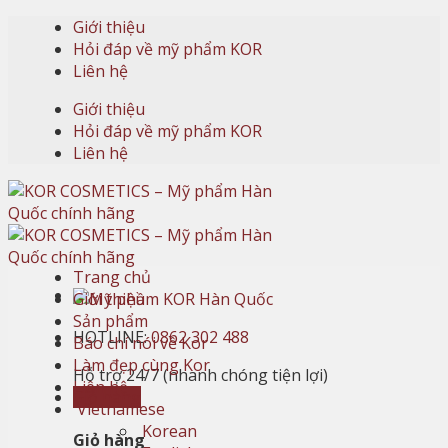
Skip
Giới thiệu
to
Hỏi đáp về mỹ phẩm KOR
content
Liên hệ
Giới thiệu
Hỏi đáp về mỹ phẩm KOR
Liên hệ
Trang chủ
Giới thiệu
Sản phẩm
HOTLINE:
0862 302 488
Báo chí nói về Kor
Làm đẹp cùng Kor
Hỗ trợ 24/7 (nhanh chóng tiện lợi)
Liên hệ
Giỏ hàng
Vietnamese
Korean
Giỏ hàng