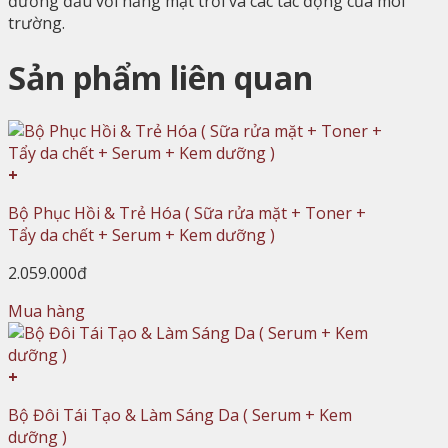
đương đầu với nắng mặt trời và các tác động của môi
trường.
Sản phẩm liên quan
+
Bộ Phục Hồi & Trẻ Hóa ( Sữa rửa mặt + Toner +
Tẩy da chết + Serum + Kem dưỡng )
2.059.000đ
Mua hàng
+
Bộ Đôi Tái Tạo & Làm Sáng Da ( Serum + Kem
dưỡng )