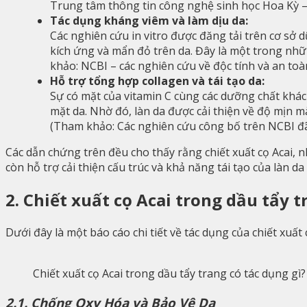
Trung tâm thông tin công nghệ sinh học Hoa Kỳ 
Tác dụng kháng viêm và làm dịu da:
Các nghiên cứu in vitro được đăng tải trên cơ sở d
kích ứng và mẩn đỏ trên da. Đây là một trong nhữ
khảo: NCBI – các nghiên cứu về độc tính và an toàn
Hỗ trợ tổng hợp collagen và tái tạo da:
Sự có mặt của vitamin C cùng các dưỡng chất khác t
mặt da. Nhờ đó, làn da được cải thiện về độ mịn m
(Tham khảo: Các nghiên cứu công bố trên NCBI đã c
Các dẫn chứng trên đều cho thấy rằng chiết xuất cọ Acai,
còn hỗ trợ cải thiện cấu trúc và khả năng tái tạo của làn 
2. Chiết xuất cọ Acai trong dầu tẩy t
Dưới đây là một báo cáo chi tiết về tác dụng của chiết xuất
Chiết xuất cọ Acai trong dầu tẩy trang có tác dụng gì?
2.1. Chống Oxy Hóa và Bảo Vệ Da