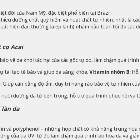
ệt đới của Nam Mỹ, đặc biệt phổ biến tại Brazil.
hiều dưỡng chất quý hiếm và hoạt chất tự nhiên, nhất là cá
uất hiện đại (thường là ép lạnh) nhằm bảo toàn tối đa các 
.
 cọ Acai
bảo vệ da khỏi tác hại của các gốc tự do, làm chậm quá trình
ự tái tạo tế bào và giúp da sáng khỏe.
Vitamin nhóm B:
Hỗ t
:
Giúp cân bằng độ ẩm, duy trì hàng rào bảo vệ tự nhiên của
 nuôi dưỡng da từ bên trong, hỗ trợ quá trình phục hồi và 
 làn da
in và polyphenol – những hợp chất có khả năng trung hòa cá
ộng của tia UV, từ đó làm chậm quá trình lão hóa da và giả