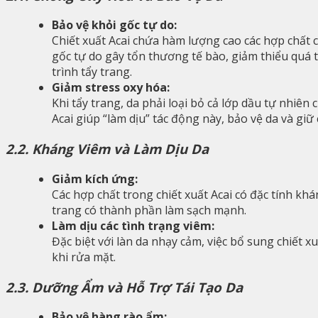
Bảo vệ khỏi gốc tự do:
Chiết xuất Acai chứa hàm lượng cao các hợp chất
gốc tự do gây tổn thương tế bào, giảm thiểu quá t
trình tẩy trang.
Giảm stress oxy hóa:
Khi tẩy trang, da phải loại bỏ cả lớp dầu tự nhiên
Acai giúp “làm dịu” tác động này, bảo vệ da và giữ
2.2. Kháng Viêm và Làm Dịu Da
Giảm kích ứng:
Các hợp chất trong chiết xuất Acai có đặc tính k
trang có thành phần làm sạch mạnh.
Làm dịu các tình trạng viêm:
Đặc biệt với làn da nhạy cảm, việc bổ sung chiết x
khi rửa mặt.
2.3. Dưỡng Ẩm và Hỗ Trợ Tái Tạo Da
Bảo vệ hàng rào ẩm: