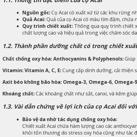
Nguồn gốc:
Cọ Acai có xuất xứ từ các khu rừng nhi
Quả Acai:
Quả của cọ Acai có màu tím đậm, chứa n
Quy trình chiết xuất:
Thông qua quy trình chiết x
chất lượng cao và hiệu quả trong việc chăm sóc da
1.2. Thành phần dưỡng chất có trong chiết xuất
Chất chống oxy hóa: Anthocyanins & Polyphenols:
Giúp 
Vitamin: Vitamin A, C, E:
Cung cấp dinh dưỡng, cải thiện s
Axit béo không bão hòa: Omega-3, Omega-6, Omega-9
Khoáng chất:
Các khoáng chất như sắt, canxi, và kẽm giúp
1.3. Vài dẫn chứng về lợi ích của cọ Acai đối với
Bảo vệ da nhờ tác dụng chống oxy hóa:
Chiết xuất Acai chứa hàm lượng cao các anthocyan
khỏi tổn thương do stress oxy hóa cũng như tác đ