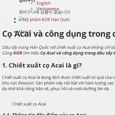
장바구니
English
Vietnamese
장바구니에 상품이 없습니다.
Cọ Acai và công dụng trong 
Menu
Dầu tẩy trang Hàn Quốc với chiết xuất cọ Acai không chỉ 
Cùng
KOR
tìm hiểu
Cọ Acai và công dụng trong dầu tẩy
1. Chiết xuất cọ Acai là gì?
Chiết xuất cọ Acai là dung dịch được chiết xuất từ quả của
khu vực Amazon. Sản phẩm này nổi bật với hàm lượng cao c
da nhờ khả năng bảo vệ, phục hồi và nuôi dưỡng làn da.
Chiết xuất cọ Acai
1.1. Thông tin đặc điểm của cọ Acai