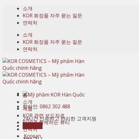
Skip
소개
to
KOR 화장품 자주 묻는 질문
content
연락처
소개
KOR 화장품 자주 묻는 질문
연락처
홈
소개
핫라인:
0862 302 488
제품
KOR 관련 보도자료
24시간 신속하고 편리한 고객지원
KOR과 함께하는 뷰티
장바구니
연락처
Korean