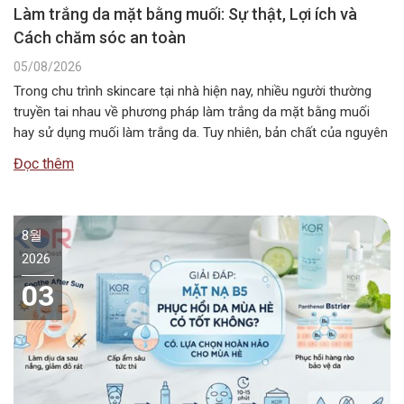
Làm trắng da mặt bằng muối: Sự thật, Lợi ích và
Cách chăm sóc an toàn
05/08/2026
Trong chu trình skincare tại nhà hiện nay, nhiều người thường
truyền tai nhau về phương pháp làm trắng da mặt bằng muối
hay sử dụng muối làm trắng da. Tuy nhiên, bản chất của nguyên
liệu này không chứa các hoạt chất ức chế sắc tố melanin như
Đọc thêm
các dòng mỹ phẩm chuyên dụng….
8월
2026
03