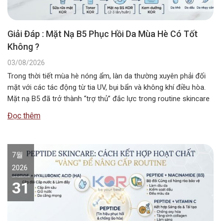
Giải Đáp : Mặt Nạ B5 Phục Hồi Da Mùa Hè Có Tốt
Không ?
03/08/2026
Trong thời tiết mùa hè nóng ẩm, làn da thường xuyên phải đối
mặt với các tác động từ tia UV, bụi bẩn và không khí điều hòa.
Mặt nạ B5 đã trở thành “trợ thủ” đắc lực trong routine skincare
mùa hè, giúp duy trì độ ẩm và bảo vệ hàng rào da. Vậy…
Đọc thêm
7월
2026
31