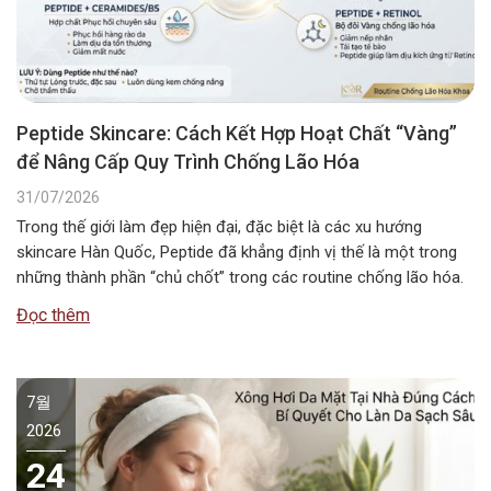
Peptide Skincare: Cách Kết Hợp Hoạt Chất “Vàng”
để Nâng Cấp Quy Trình Chống Lão Hóa
31/07/2026
Trong thế giới làm đẹp hiện đại, đặc biệt là các xu hướng
skincare Hàn Quốc, Peptide đã khẳng định vị thế là một trong
những thành phần “chủ chốt” trong các routine chống lão hóa.
Tuy nhiên, câu hỏi Peptide kết hợp với gì để đạt hiệu quả tối ưu
Đọc thêm
nhất vẫn là băn…
7월
2026
24