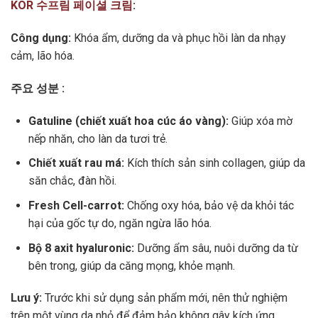
KOR 수프림 페이셜 크림
:
Công dụng:
Khóa ẩm, dưỡng da và phục hồi làn da nhạy
cảm, lão hóa.
주요 성분 :
Gatuline (chiết xuất hoa cúc áo vàng):
Giúp xóa mờ
nếp nhăn, cho làn da tươi trẻ.
Chiết xuất rau má:
Kích thích sản sinh collagen, giúp da
săn chắc, đàn hồi.
Fresh Cell-carrot:
Chống oxy hóa, bảo vệ da khỏi tác
hại của gốc tự do, ngăn ngừa lão hóa.
Bộ 8 axit hyaluronic:
Dưỡng ẩm sâu, nuôi dưỡng da từ
bên trong, giúp da căng mọng, khỏe mạnh.
Lưu ý:
Trước khi sử dụng sản phẩm mới, nên thử nghiệm
trên một vùng da nhỏ để đảm bảo không gây kích ứng.