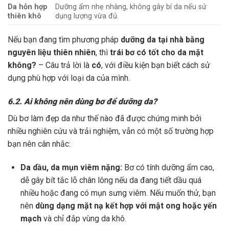
Da hỗn hợp
Dưỡng ẩm nhẹ nhàng, không gây bí da nếu sử
thiên khô
dụng lượng vừa đủ.
Nếu bạn đang tìm phương pháp
dưỡng da tại nhà bằng
nguyên liệu thiên nhiên
, thì
trái bơ có tốt cho da mặt
không?
– Câu trả lời là
có
, với điều kiện bạn biết cách sử
dụng phù hợp với loại da của mình.
6.2. Ai không nên dùng bơ để dưỡng da?
Dù bơ làm đẹp da như thế nào đã được chứng minh bởi
nhiều nghiên cứu và trải nghiệm, vẫn có một số trường hợp
bạn nên cân nhắc:
Da dầu, da mụn viêm nặng:
Bơ có tính dưỡng ẩm cao,
dễ gây bít tắc lỗ chân lông nếu da đang tiết dầu quá
nhiều hoặc đang có mụn sưng viêm. Nếu muốn thử, bạn
nên
dùng dạng mặt nạ kết hợp với mật ong hoặc yến
mạch
và chỉ đắp vùng da khô.