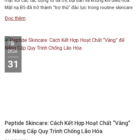
mặt với các tác động từ tia UV, bụi bẩn và không khí điều hòa.
Mặt nạ B5 đã trở thành “trợ thủ” đắc lực trong routine skincare
mùa hè, giúp duy trì độ ẩm và bảo vệ hàng rào da. Vậy…
Đọc thêm
7월
2026
31
Peptide Skincare: Cách Kết Hợp Hoạt Chất “Vàng”
để Nâng Cấp Quy Trình Chống Lão Hóa