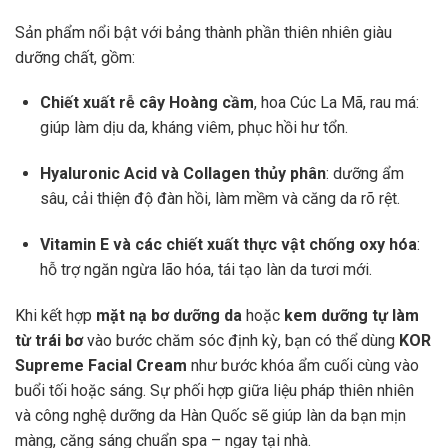
Sản phẩm nổi bật với bảng thành phần thiên nhiên giàu
dưỡng chất, gồm:
Chiết xuất rễ cây Hoàng cầm
, hoa Cúc La Mã, rau má:
giúp làm dịu da, kháng viêm, phục hồi hư tổn.
Hyaluronic Acid và Collagen thủy phân
: dưỡng ẩm
sâu, cải thiện độ đàn hồi, làm mềm và căng da rõ rệt.
Vitamin E và các chiết xuất thực vật chống oxy hóa
:
hỗ trợ ngăn ngừa lão hóa, tái tạo làn da tươi mới.
Khi kết hợp
mặt nạ bơ dưỡng da
hoặc
kem dưỡng tự làm
từ trái bơ
vào bước chăm sóc định kỳ, bạn có thể dùng
KOR
Supreme Facial Cream
như bước khóa ẩm cuối cùng vào
buổi tối hoặc sáng. Sự phối hợp giữa liệu pháp thiên nhiên
và công nghệ dưỡng da Hàn Quốc sẽ giúp làn da bạn mịn
màng, căng sáng chuẩn spa – ngay tại nhà.