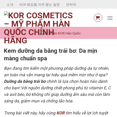
Skip
소개
KOR 화장품 자주 묻는 질문
연락처
to
content
Kem dưỡng da bằng trái bơ: Da mịn
màng chuẩn spa
Bạn đang tìm kiếm một phương pháp dưỡng da tự nhiên,
an toàn mà vẫn mang lại hiệu quả mềm mịn như ở spa?
Dưỡng da bằng trái bơ
chính là lựa chọn hoàn hảo dành
cho bạn! Với nguồn dưỡng chất phong phú từ vitamin E, C
và axit béo, bơ không chỉ giúp dưỡng ẩm sâu mà còn làm
sáng da, giảm mụn và chống lão hóa.
Trong bài viết này, hãy cùng
KOR
tìm hiểu về lợi ích tuyệt