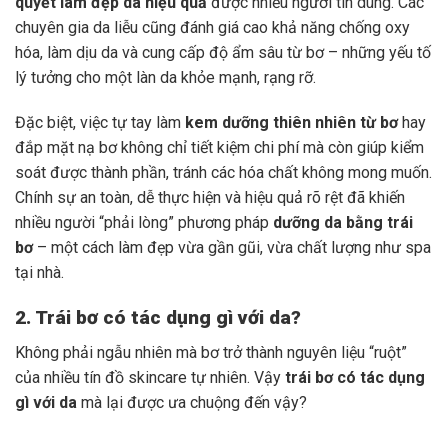
quyết làm đẹp da hiệu quả
được nhiều người tin dùng. Các
chuyên gia da liễu cũng đánh giá cao khả năng chống oxy
hóa, làm dịu da và cung cấp độ ẩm sâu từ bơ – những yếu tố
lý tưởng cho một làn da khỏe mạnh, rạng rỡ.
Đặc biệt, việc tự tay làm
kem dưỡng thiên nhiên từ bơ
hay
đắp mặt nạ bơ không chỉ tiết kiệm chi phí mà còn giúp kiểm
soát được thành phần, tránh các hóa chất không mong muốn.
Chính sự an toàn, dễ thực hiện và hiệu quả rõ rệt đã khiến
nhiều người “phải lòng” phương pháp
dưỡng da bằng trái
bơ
– một cách làm đẹp vừa gần gũi, vừa chất lượng như spa
tại nhà.
2. Trái bơ có tác dụng gì với da?
Không phải ngẫu nhiên mà bơ trở thành nguyên liệu “ruột”
của nhiều tín đồ skincare tự nhiên. Vậy
trái bơ có tác dụng
gì với da
mà lại được ưa chuộng đến vậy?