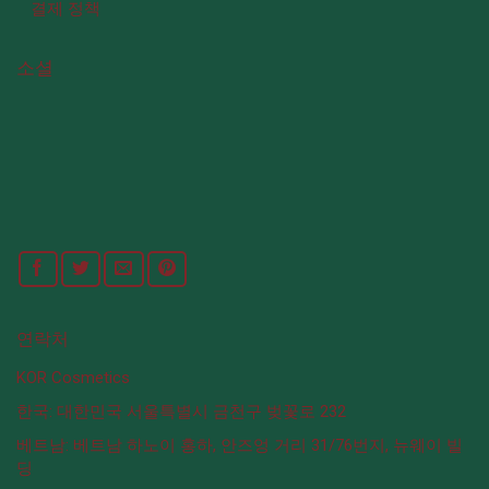
결제 정책
소셜
연락처
KOR Cosmetics
한국: 대한민국 서울특별시 금천구 벚꽃로 232
베트남: 베트남 하노이 홍하, 안즈엉 거리 31/76번지, 뉴웨이 빌
딩