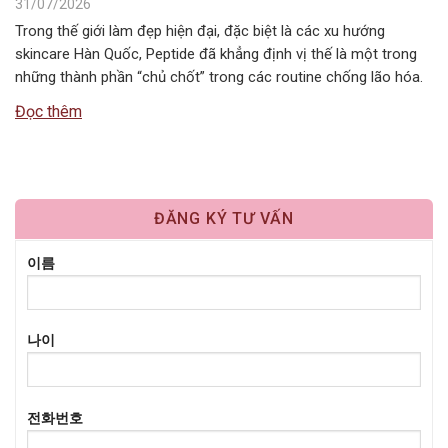
31/07/2026
Trong thế giới làm đẹp hiện đại, đặc biệt là các xu hướng
skincare Hàn Quốc, Peptide đã khẳng định vị thế là một trong
những thành phần “chủ chốt” trong các routine chống lão hóa.
Tuy nhiên, câu hỏi Peptide kết hợp với gì để đạt hiệu quả tối ưu
Đọc thêm
nhất vẫn là băn…
ĐĂNG KÝ TƯ VẤN
이름
나이
전화번호