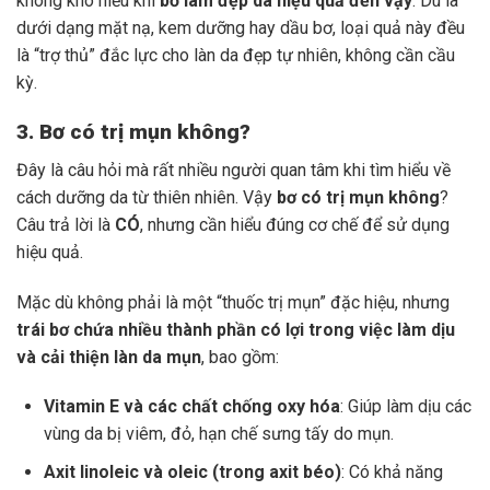
không khó hiểu khi
bơ làm đẹp da hiệu quả đến vậy
. Dù là
dưới dạng mặt nạ, kem dưỡng hay dầu bơ, loại quả này đều
là “trợ thủ” đắc lực cho làn da đẹp tự nhiên, không cần cầu
kỳ.
3. Bơ có trị mụn không?
Đây là câu hỏi mà rất nhiều người quan tâm khi tìm hiểu về
cách dưỡng da từ thiên nhiên. Vậy
bơ có trị mụn không
?
Câu trả lời là
CÓ
, nhưng cần hiểu đúng cơ chế để sử dụng
hiệu quả.
Mặc dù không phải là một “thuốc trị mụn” đặc hiệu, nhưng
trái bơ chứa nhiều thành phần có lợi trong việc làm dịu
và cải thiện làn da mụn
, bao gồm:
Vitamin E và các chất chống oxy hóa
: Giúp làm dịu các
vùng da bị viêm, đỏ, hạn chế sưng tấy do mụn.
Axit linoleic và oleic (trong axit béo)
: Có khả năng