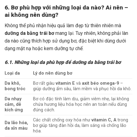
6. Bơ phù hợp với những loại da nào? Ai nên –
ai không nên dùng?
Không thể phủ nhận hiệu quả làm đẹp từ thiên nhiên mà
dưỡng da bằng trái bơ
mang lại. Tuy nhiên, không phải làn
da nào cũng thích hợp sử dụng bơ, đặc biệt khi dùng dưới
dạng mặt nạ hoặc kem dưỡng tự chế.
6.1. Những loại da phù hợp để dưỡng da bằng trái bơ
Loại da
Lý do nên dùng bơ
Da khô,
Bơ rất giàu
vitamin E
và
axit béo omega-9
–
bong tróc
giúp dưỡng ẩm sâu, làm mềm và phục hồi da khô.
Da nhạy
Bơ có đặc tính làm dịu, giảm viêm nhẹ, lại không
cảm, dễ
chứa hương liệu hóa học nên an toàn nếu dùng
kích ứng
đúng cách.
Các chất chống oxy hóa như
vitamin C, A
trong
Da lão hóa,
bơ giúp tăng đàn hồi da, làm sáng và chống lão
da xỉn màu
hóa.