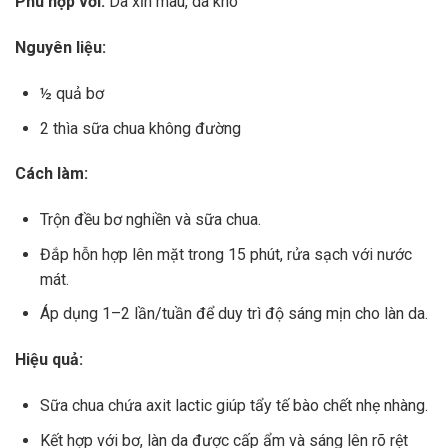
Phù hợp với:
Da xỉn màu, da khô
Nguyên liệu:
½ quả bơ
2 thìa sữa chua không đường
Cách làm:
Trộn đều bơ nghiền và sữa chua.
Đắp hỗn hợp lên mặt trong 15 phút, rửa sạch với nước
mát.
Áp dụng 1–2 lần/tuần để duy trì độ sáng mịn cho làn da.
Hiệu quả:
Sữa chua chứa axit lactic giúp tẩy tế bào chết nhẹ nhàng.
Kết hợp với bơ, làn da được cấp ẩm và sáng lên rõ rệt