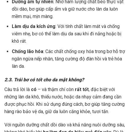
Dưỡng ẩm tự nhiên
: Nhờ hàm lượng chất béo thực vật
dồi dào, bơ giúp cấp ẩm và giữ nước cho làn da luôn
mềm mại, mịn màng.
Làm dịu da kích ứng
: Với tính chất làm mát và chống
viêm nhẹ, bơ có thể làm dịu da sau khi đi nắng hoặc bị
khô rát.
Chống lão hóa
: Các chất chống oxy hóa trong bơ hỗ trợ
ngăn ngừa nếp nhăn, tăng cường độ đàn hồi và trẻ hóa
làn da.
2.3. Trái bơ có tốt cho da mặt không?
Câu trả lời là
có
– và thậm chí còn
rất tốt
, đặc biệt với
những làn da khô, thiếu nước, hoặc da nhạy cảm đang cần
được phục hồi. Khi sử dụng đúng cách, bơ giúp tăng cường
hàng rào bảo vệ da, giữ da luôn căng khỏe, tươi tắn.
Với nguồn dưỡng chất dồi dào và khả năng nuôi dưỡng sâu,