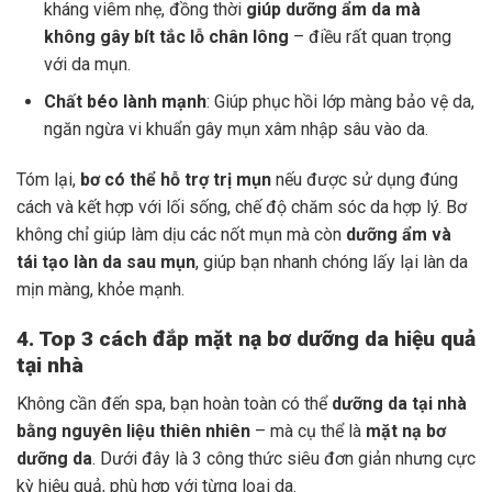
kháng viêm nhẹ, đồng thời
giúp dưỡng ẩm da mà
không gây bít tắc lỗ chân lông
– điều rất quan trọng
với da mụn.
Chất béo lành mạnh
: Giúp phục hồi lớp màng bảo vệ da,
ngăn ngừa vi khuẩn gây mụn xâm nhập sâu vào da.
Tóm lại,
bơ có thể hỗ trợ trị mụn
nếu được sử dụng đúng
cách và kết hợp với lối sống, chế độ chăm sóc da hợp lý. Bơ
không chỉ giúp làm dịu các nốt mụn mà còn
dưỡng ẩm và
tái tạo làn da sau mụn
, giúp bạn nhanh chóng lấy lại làn da
mịn màng, khỏe mạnh.
4. Top 3 cách đắp mặt nạ bơ dưỡng da hiệu quả
tại nhà
Không cần đến spa, bạn hoàn toàn có thể
dưỡng da tại nhà
bằng nguyên liệu thiên nhiên
– mà cụ thể là
mặt nạ bơ
dưỡng da
. Dưới đây là 3 công thức siêu đơn giản nhưng cực
kỳ hiệu quả, phù hợp với từng loại da.