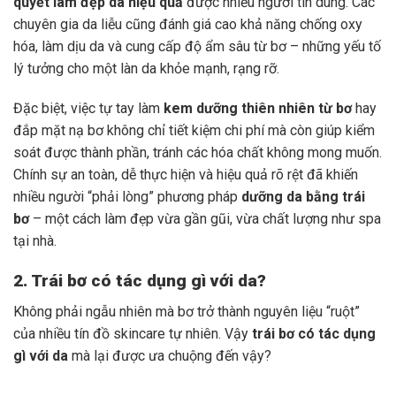
quyết làm đẹp da hiệu quả
được nhiều người tin dùng. Các
chuyên gia da liễu cũng đánh giá cao khả năng chống oxy
hóa, làm dịu da và cung cấp độ ẩm sâu từ bơ – những yếu tố
lý tưởng cho một làn da khỏe mạnh, rạng rỡ.
Đặc biệt, việc tự tay làm
kem dưỡng thiên nhiên từ bơ
hay
đắp mặt nạ bơ không chỉ tiết kiệm chi phí mà còn giúp kiểm
soát được thành phần, tránh các hóa chất không mong muốn.
Chính sự an toàn, dễ thực hiện và hiệu quả rõ rệt đã khiến
nhiều người “phải lòng” phương pháp
dưỡng da bằng trái
bơ
– một cách làm đẹp vừa gần gũi, vừa chất lượng như spa
tại nhà.
2. Trái bơ có tác dụng gì với da?
Không phải ngẫu nhiên mà bơ trở thành nguyên liệu “ruột”
của nhiều tín đồ skincare tự nhiên. Vậy
trái bơ có tác dụng
gì với da
mà lại được ưa chuộng đến vậy?