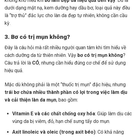
không khó hiểu khi
bơ làm đẹp da hiệu quả đến vậy
. Dù là
dưới dạng mặt nạ, kem dưỡng hay dầu bơ, loại quả này đều
là “trợ thủ” đắc lực cho làn da đẹp tự nhiên, không cần cầu
kỳ.
3. Bơ có trị mụn không?
Đây là câu hỏi mà rất nhiều người quan tâm khi tìm hiểu về
cách dưỡng da từ thiên nhiên. Vậy
bơ có trị mụn không
?
Câu trả lời là
CÓ
, nhưng cần hiểu đúng cơ chế để sử dụng
hiệu quả.
Mặc dù không phải là một “thuốc trị mụn” đặc hiệu, nhưng
trái bơ chứa nhiều thành phần có lợi trong việc làm dịu
và cải thiện làn da mụn
, bao gồm:
Vitamin E và các chất chống oxy hóa
: Giúp làm dịu các
vùng da bị viêm, đỏ, hạn chế sưng tấy do mụn.
Axit linoleic và oleic (trong axit béo)
: Có khả năng