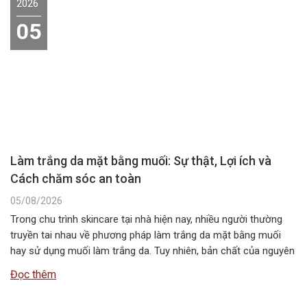
2026
05
Làm trắng da mặt bằng muối: Sự thật, Lợi ích và
Cách chăm sóc an toàn
05/08/2026
Trong chu trình skincare tại nhà hiện nay, nhiều người thường
truyền tai nhau về phương pháp làm trắng da mặt bằng muối
hay sử dụng muối làm trắng da. Tuy nhiên, bản chất của nguyên
liệu này không chứa các hoạt chất ức chế sắc tố melanin như
Đọc thêm
các dòng mỹ phẩm chuyên dụng….