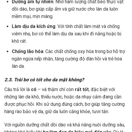
Dưỡng ẩm tự nhiên
: Nhờ hàm lượng chất béo thực vật
dồi dào, bơ giúp cấp ẩm và giữ nước cho làn da luôn
mềm mại, mịn màng.
Làm dịu da kích ứng
: Với tính chất làm mát và chống
viêm nhẹ, bơ có thể làm dịu da sau khi đi nắng hoặc bị
khô rát.
Chống lão hóa
: Các chất chống oxy hóa trong bơ hỗ trợ
ngăn ngừa nếp nhăn, tăng cường độ đàn hồi và trẻ hóa
làn da.
2.3. Trái bơ có tốt cho da mặt không?
Câu trả lời là
có
– và thậm chí còn
rất tốt
, đặc biệt với
những làn da khô, thiếu nước, hoặc da nhạy cảm đang cần
được phục hồi. Khi sử dụng đúng cách, bơ giúp tăng cường
hàng rào bảo vệ da, giữ da luôn căng khỏe, tươi tắn.
Với nguồn dưỡng chất dồi dào và khả năng nuôi dưỡng sâu,