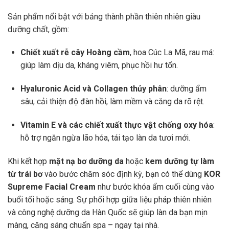
Sản phẩm nổi bật với bảng thành phần thiên nhiên giàu
dưỡng chất, gồm:
Chiết xuất rễ cây Hoàng cầm
, hoa Cúc La Mã, rau má:
giúp làm dịu da, kháng viêm, phục hồi hư tổn.
Hyaluronic Acid và Collagen thủy phân
: dưỡng ẩm
sâu, cải thiện độ đàn hồi, làm mềm và căng da rõ rệt.
Vitamin E và các chiết xuất thực vật chống oxy hóa
:
hỗ trợ ngăn ngừa lão hóa, tái tạo làn da tươi mới.
Khi kết hợp
mặt nạ bơ dưỡng da
hoặc
kem dưỡng tự làm
từ trái bơ
vào bước chăm sóc định kỳ, bạn có thể dùng
KOR
Supreme Facial Cream
như bước khóa ẩm cuối cùng vào
buổi tối hoặc sáng. Sự phối hợp giữa liệu pháp thiên nhiên
và công nghệ dưỡng da Hàn Quốc sẽ giúp làn da bạn mịn
màng, căng sáng chuẩn spa – ngay tại nhà.