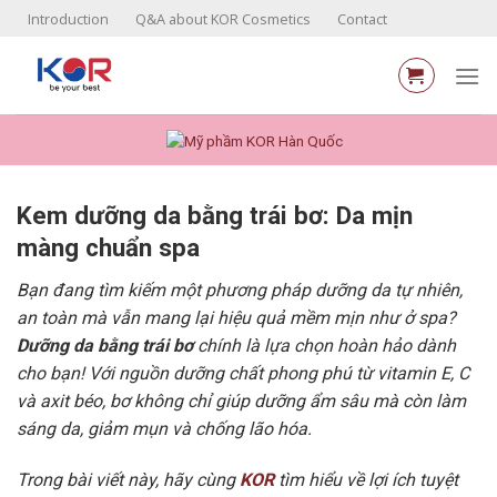
Skip
Introduction
Q&A about KOR Cosmetics
Contact
to
content
Kem dưỡng da bằng trái bơ: Da mịn
màng chuẩn spa
Bạn đang tìm kiếm một phương pháp dưỡng da tự nhiên,
an toàn mà vẫn mang lại hiệu quả mềm mịn như ở spa?
Dưỡng da bằng trái bơ
chính là lựa chọn hoàn hảo dành
cho bạn! Với nguồn dưỡng chất phong phú từ vitamin E, C
và axit béo, bơ không chỉ giúp dưỡng ẩm sâu mà còn làm
sáng da, giảm mụn và chống lão hóa.
Trong bài viết này, hãy cùng
KOR
tìm hiểu về lợi ích tuyệt