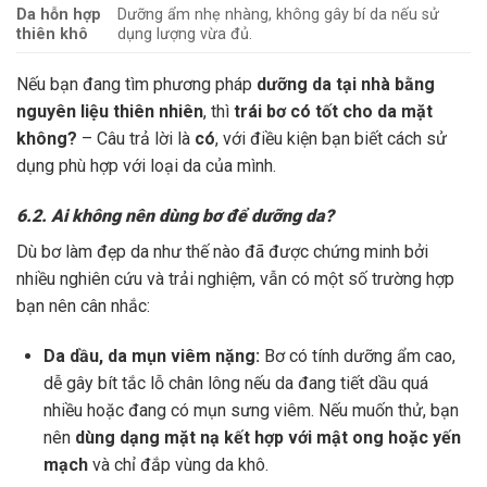
Da hỗn hợp
Dưỡng ẩm nhẹ nhàng, không gây bí da nếu sử
thiên khô
dụng lượng vừa đủ.
Nếu bạn đang tìm phương pháp
dưỡng da tại nhà bằng
nguyên liệu thiên nhiên
, thì
trái bơ có tốt cho da mặt
không?
– Câu trả lời là
có
, với điều kiện bạn biết cách sử
dụng phù hợp với loại da của mình.
6.2. Ai không nên dùng bơ để dưỡng da?
Dù bơ làm đẹp da như thế nào đã được chứng minh bởi
nhiều nghiên cứu và trải nghiệm, vẫn có một số trường hợp
bạn nên cân nhắc:
Da dầu, da mụn viêm nặng:
Bơ có tính dưỡng ẩm cao,
dễ gây bít tắc lỗ chân lông nếu da đang tiết dầu quá
nhiều hoặc đang có mụn sưng viêm. Nếu muốn thử, bạn
nên
dùng dạng mặt nạ kết hợp với mật ong hoặc yến
mạch
và chỉ đắp vùng da khô.