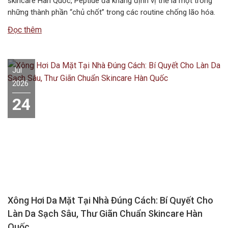
skincare Hàn Quốc, Peptide đã khẳng định vị thế là một trong
những thành phần “chủ chốt” trong các routine chống lão hóa.
Tuy nhiên, câu hỏi Peptide kết hợp với gì để đạt hiệu quả tối ưu
Đọc thêm
nhất vẫn là băn…
Jul
2026
24
Xông Hơi Da Mặt Tại Nhà Đúng Cách: Bí Quyết Cho
Làn Da Sạch Sâu, Thư Giãn Chuẩn Skincare Hàn
Quốc