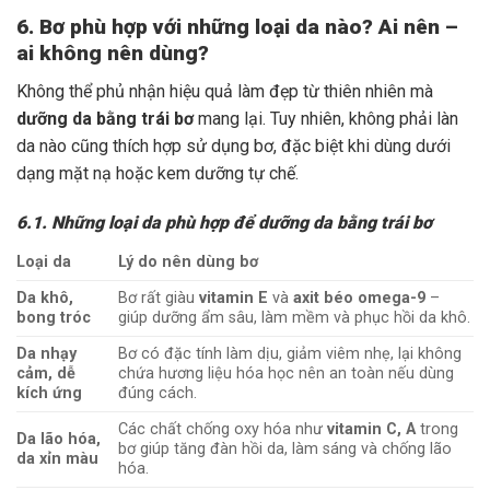
6. Bơ phù hợp với những loại da nào? Ai nên –
ai không nên dùng?
Không thể phủ nhận hiệu quả làm đẹp từ thiên nhiên mà
dưỡng da bằng trái bơ
mang lại. Tuy nhiên, không phải làn
da nào cũng thích hợp sử dụng bơ, đặc biệt khi dùng dưới
dạng mặt nạ hoặc kem dưỡng tự chế.
6.1. Những loại da phù hợp để dưỡng da bằng trái bơ
Loại da
Lý do nên dùng bơ
Da khô,
Bơ rất giàu
vitamin E
và
axit béo omega-9
–
bong tróc
giúp dưỡng ẩm sâu, làm mềm và phục hồi da khô.
Da nhạy
Bơ có đặc tính làm dịu, giảm viêm nhẹ, lại không
cảm, dễ
chứa hương liệu hóa học nên an toàn nếu dùng
kích ứng
đúng cách.
Các chất chống oxy hóa như
vitamin C, A
trong
Da lão hóa,
bơ giúp tăng đàn hồi da, làm sáng và chống lão
da xỉn màu
hóa.