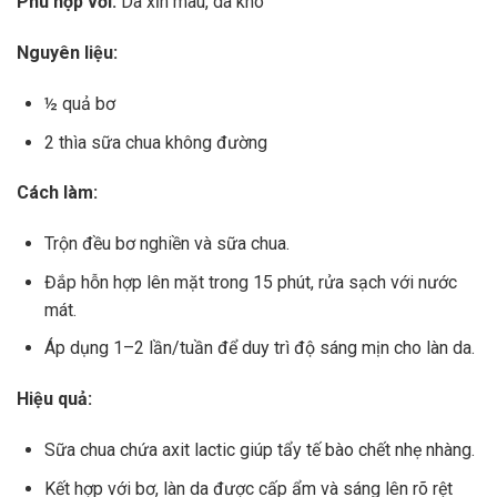
Phù hợp với:
Da xỉn màu, da khô
Nguyên liệu:
½ quả bơ
2 thìa sữa chua không đường
Cách làm:
Trộn đều bơ nghiền và sữa chua.
Đắp hỗn hợp lên mặt trong 15 phút, rửa sạch với nước
mát.
Áp dụng 1–2 lần/tuần để duy trì độ sáng mịn cho làn da.
Hiệu quả:
Sữa chua chứa axit lactic giúp tẩy tế bào chết nhẹ nhàng.
Kết hợp với bơ, làn da được cấp ẩm và sáng lên rõ rệt