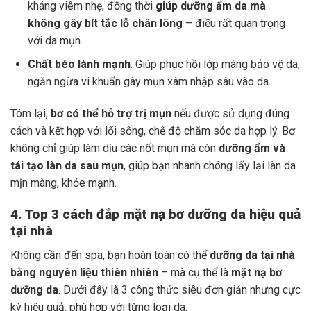
kháng viêm nhẹ, đồng thời
giúp dưỡng ẩm da mà
không gây bít tắc lỗ chân lông
– điều rất quan trọng
với da mụn.
Chất béo lành mạnh
: Giúp phục hồi lớp màng bảo vệ da,
ngăn ngừa vi khuẩn gây mụn xâm nhập sâu vào da.
Tóm lại,
bơ có thể hỗ trợ trị mụn
nếu được sử dụng đúng
cách và kết hợp với lối sống, chế độ chăm sóc da hợp lý. Bơ
không chỉ giúp làm dịu các nốt mụn mà còn
dưỡng ẩm và
tái tạo làn da sau mụn
, giúp bạn nhanh chóng lấy lại làn da
mịn màng, khỏe mạnh.
4. Top 3 cách đắp mặt nạ bơ dưỡng da hiệu quả
tại nhà
Không cần đến spa, bạn hoàn toàn có thể
dưỡng da tại nhà
bằng nguyên liệu thiên nhiên
– mà cụ thể là
mặt nạ bơ
dưỡng da
. Dưới đây là 3 công thức siêu đơn giản nhưng cực
kỳ hiệu quả, phù hợp với từng loại da.