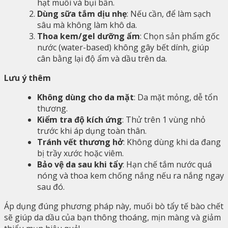
hạt muối và bụi bẩn.
Dùng sữa tắm dịu nhẹ
: Nếu cần, để làm sạch
sâu mà không làm khô da.
Thoa kem/gel dưỡng ẩm
: Chọn sản phẩm gốc
nước (water-based) không gây bết dính, giúp
cân bằng lại độ ẩm và dầu trên da.
Lưu ý thêm
Không dùng cho da mặt
: Da mặt mỏng, dễ tổn
thương.
Kiểm tra độ kích ứng
: Thử trên 1 vùng nhỏ
trước khi áp dụng toàn thân.
Tránh vết thương hở
: Không dùng khi da đang
bị trầy xước hoặc viêm.
Bảo vệ da sau khi tẩy
: Hạn chế tắm nước quá
nóng và thoa kem chống nắng nếu ra nắng ngay
sau đó.
Áp dụng đúng phương pháp này, muối bò tẩy tế bào chết
sẽ giúp da dầu của bạn thông thoáng, mịn màng và giảm