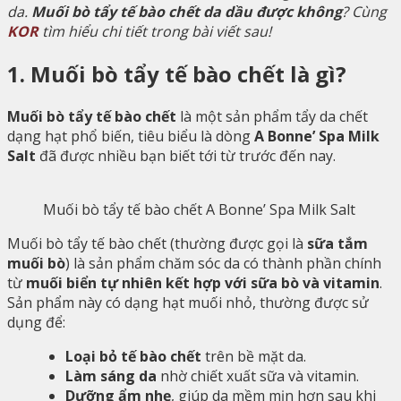
da.
Muối bò tẩy tế bào chết da dầu được không
? Cùng
KOR
tìm hiểu chi tiết trong bài viết sau!
1. Muối bò tẩy tế bào chết là gì?
Muối bò tẩy tế bào chết
là một sản phẩm tẩy da chết
dạng hạt phổ biến, tiêu biểu là dòng
A Bonne’ Spa Milk
Salt
đã được nhiều bạn biết tới từ trước đến nay.
Muối bò tẩy tế bào chết A Bonne’ Spa Milk Salt
Muối bò tẩy tế bào chết (thường được gọi là
sữa tắm
muối bò
) là sản phẩm chăm sóc da có thành phần chính
từ
muối biển tự nhiên kết hợp với sữa bò và vitamin
.
Sản phẩm này có dạng hạt muối nhỏ, thường được sử
dụng để:
Loại bỏ tế bào chết
trên bề mặt da.
Làm sáng da
nhờ chiết xuất sữa và vitamin.
Dưỡng ẩm nhẹ
, giúp da mềm mịn hơn sau khi