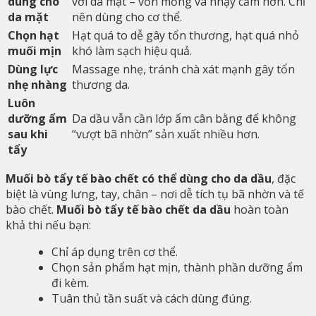
dùng cho
với da mặt – vốn mỏng và nhạy cảm hơn. Chỉ
da mặt
nên dùng cho cơ thể.
Chọn hạt
Hạt quá to dễ gây tổn thương, hạt quá nhỏ
muối mịn
khó làm sạch hiệu quả.
Dùng lực
Massage nhẹ, tránh chà xát mạnh gây tổn
nhẹ nhàng
thương da.
Luôn
dưỡng ẩm
Da dầu vẫn cần lớp ẩm cân bằng để không
sau khi
“vượt bã nhờn” sản xuất nhiều hơn.
tẩy
Muối bò tẩy tế bào chết có thể dùng cho da dầu
, đặc
biệt là vùng lưng, tay, chân – nơi dễ tích tụ bã nhờn và tế
bào chết.
Muối bò tẩy tế bào chết da dầu
hoàn toàn
khả thi nếu bạn:
Chỉ áp dụng trên cơ thể.
Chọn sản phẩm hạt mịn, thành phần dưỡng ẩm
đi kèm.
Tuân thủ tần suất và cách dùng đúng.