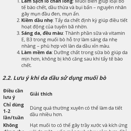
Làm sạch lỗ chân lông
: Muối biển giúp loại bỏ
tế bào chết, dầu thừa và bụi bẩn – nguyên nhân
gây mụn đầu đen, mụn ẩn.
Kiềm dầu nhẹ
: Tẩy da chết định kỳ giúp điều tiết
hoạt động của tuyến bã nhờn.
Sáng da, đều màu
: Thành phần sữa và vitamin
E, B3 trong muối bò hỗ trợ làm sáng da nhẹ
nhàng – phù hợp với làn da dầu xỉn màu.
Làm mềm da
: Dưỡng chất trong sữa bò giúp da
mịn hơn, không bị khô căng sau khi tẩy tế bào
chết.
2.2. Lưu ý khi da dầu sử dụng muối bò
Điều cần
Giải thích
lưu ý
Chỉ dùng
Dùng quá thường xuyên có thể làm da tiết
1-2
dầu nhiều hơn.
lần/tuần
Không
Hạt muối to có thể gây trầy xước và kích ứng