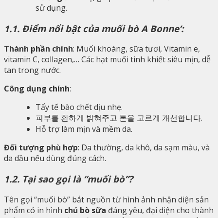
sử dụng.
1.1. Điểm nổi bật của muối bò A Bonne’:
Thành phần chính
: Muối khoáng, sữa tươi, Vitamin e,
vitamin C, collagen,… Các hạt muối tinh khiết siêu mịn, dễ
tan trong nước.
Công dụng chính
:
Tẩy tế bào chết dịu nhẹ.
피부를 환하게 밝혀주고 톤을 고르게 개선합니다.
Hỗ trợ làm mịn và mềm da.
Đối tượng phù hợp
: Da thường, da khô, da sạm màu, và
da dầu nếu dùng đúng cách.
1.2. Tại sao gọi là “muối bò”?
Tên gọi “muối bò” bắt nguồn từ hình ảnh nhận diện sản
phẩm có in hình
chú bò sữa
đáng yêu, đại diện cho thành