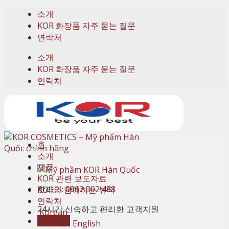
Skip
소개
to
KOR 화장품 자주 묻는 질문
content
연락처
소개
KOR 화장품 자주 묻는 질문
연락처
홈
소개
제품
KOR 관련 보도자료
핫라인:
0862 302 488
KOR과 함께하는 뷰티
연락처
24시간 신속하고 편리한 고객지원
Korean
장바구니
English