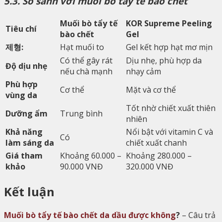
5.3. So sánh với muối bò tẩy tế bào chết
Muối bò tẩy tế
KOR Supreme Peeling
Tiêu chí
bào chết
Gel
제형:
Hạt muối to
Gel kết hợp hạt mơ mịn
Có thể gây rát
Dịu nhẹ, phù hợp da
Độ dịu nhẹ
nếu chà mạnh
nhạy cảm
Phù hợp
Cơ thể
Mặt và cơ thể
vùng da
Tốt nhờ chiết xuất thiên
Dưỡng ẩm
Trung bình
nhiên
Khả năng
Nổi bật với vitamin C và
Có
làm sáng da
chiết xuất chanh
Giá tham
Khoảng 60.000 –
Khoảng 280.000 –
khảo
90.000 VNĐ
320.000 VNĐ
Kết luận
Muối bò tẩy tế bào chết da dầu được không
?
– Câu trả