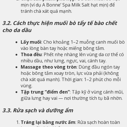
mịn (ví dụ A Bonne’ Spa Milk Salt hạt mịn) để
tránh chà xát quá mạnh.
3.2. Cách thực hiện muối bò tẩy tế bào chết
cho da dầu
Lấy muối
: Cho khoảng 1–2 muỗng canh muối bò
vào lòng bàn tay hoặc miếng bông tắm.
Thoa đều
: Phết nhẹ nhàng lên vùng da cơ thể có
nhiều dầu, như lưng, ngực, vai, cánh tay.
Massage theo vòng tròn
: Dùng đầu ngón tay
hoặc bông tắm xoay tròn, lực vừa phải (không
chà xát quá mạnh). Thời gian: 1–2 phút cho mỗi
vùng.
Tập trung “điểm đen”
: Tập kỹ ở vùng cánh mũi,
giữa lưng hay vai — nơi thường tích tụ bã nhờn.
3.3. Rửa sạch và dưỡng ẩm
Tráng lại bằng nước ấm
: Rửa sạch hoàn toàn