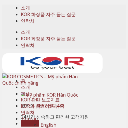
Skip
소개
to
KOR 화장품 자주 묻는 질문
content
연락처
소개
KOR 화장품 자주 묻는 질문
연락처
홈
소개
제품
KOR 관련 보도자료
핫라인:
0862 302 488
KOR과 함께하는 뷰티
연락처
24시간 신속하고 편리한 고객지원
Korean
장바구니
English