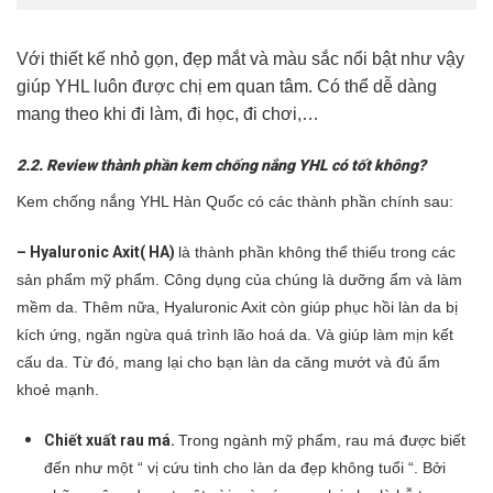
Với thiết kế nhỏ gọn, đẹp mắt và màu sắc nổi bật như vậy
giúp YHL luôn được chị em quan tâm. Có thể dễ dàng
mang theo khi đi làm, đi học, đi chơi,…
2.2. Review thành phần kem chống nắng YHL có tốt không?
Kem chống nắng YHL Hàn Quốc có các thành phần chính sau:
– Hyaluronic Axit( HA)
là thành phần không thể thiếu trong các
sản phẩm mỹ phẩm. Công dụng của chúng là dưỡng ẩm và làm
mềm da. Thêm nữa, Hyaluronic Axit còn giúp phục hồi làn da bị
kích ứng, ngăn ngừa quá trình lão hoá da. Và giúp làm mịn kết
cấu da. Từ đó, mang lại cho bạn làn da căng mướt và đủ ẩm
khoẻ mạnh.
Chiết xuất rau má.
Tr
ong ngành mỹ phẩm, rau má được biết
đến như một “ vị cứu tinh cho làn da đẹp không tuổi “. Bởi