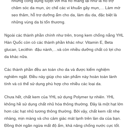
những công dụng tuyệt vời mà nó mang lại như là hỗ trợ
chăm sóc da mụn, ức chế các vi khuẩn gây mụn,… Làm mờ
sẹo thâm, hỗ trợ dưỡng ẩm cho da, làm dịu da, đặc biệt là
những vùng da bị tổn thương.
Ngoài các thành phần chính như trên, trong kem chống nắng YHL
Hàn Quốc còn có các thành phần khác như: Vitamin E, Beta
glucan, Lecithin đậu nành
,…
và còn nhiều dưỡng chất có lợi cho
da khác nữa.
Các thành phần đều an toàn cho da và được kiểm nghiệm
nghiêm ngặt. Điều này giúp cho sản phẩm này hoàn toàn lành
tính và có thể sử dụng phù hợp cho nhiều các loại da.
Chưa hết,
chất kem của YHL sử dụng Polymer tự nhiên. YHL
không hề sử dụng chất nhũ hóa thông thường. Đây là một hạt lớn
hơn các hạt nhũ tương thông thường. Bởi vậy, chất kem rất nhẹ
nhàng, mịn màng và cho cảm giác mát lạnh trên làn da của bạn.
Đồng thời ngăn ngừa mất độ ẩm, khả năng chống nước cực tốt.