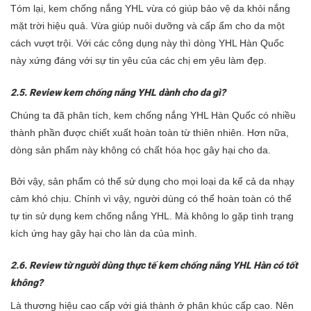
Tóm lại, kem chống nắng
YHL
vừa có giúp bảo vệ da khỏi nắng
mặt trời hiệu quả. Vừa giúp nuôi dưỡng và cấp ẩm cho da một
cách vượt trội. Với các công dụng này thì dòng
YHL Hàn Quốc
này xứng đáng với sự tin yêu của các chị em yêu làm đẹp.
2.5. Review kem chống nắng
YHL
dành cho da gì?
Chúng ta đã phân tích, kem chống nắng
YHL Hàn Quốc
có nhiều
thành phần được chiết xuất hoàn toàn từ thiên nhiên. Hơn nữa,
dòng sản phẩm này không có chất hóa học gây hại cho da.
Bởi vậy, sản phẩm
có thể sử dụng cho mọi loại da kể cả da nhạy
cảm khó chịu. Chính vì vậy, người dùng có thể hoàn toàn có thể
tự tin sử dụng kem chống nắng
YHL.
Mà không lo gặp tình trạng
kích ứng hay gây hại cho làn da của mình.
2.6. Review từ người dùng thực tế kem chống nắng
YHL Hàn
có tốt
không?
Là thương hiệu cao cấp với giá thành ở phân khúc cấp cao. Nên