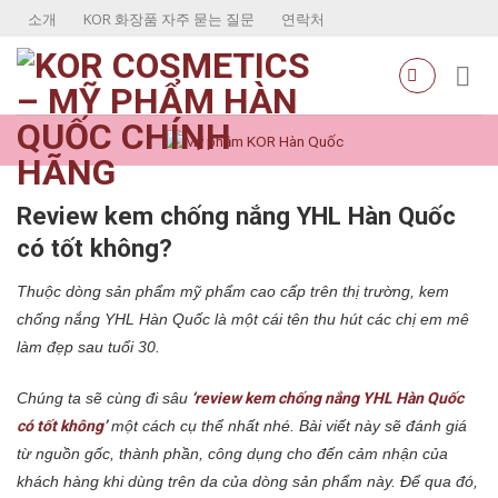
Skip
소개
KOR 화장품 자주 묻는 질문
연락처
to
content
Review kem chống nắng YHL Hàn Quốc
có tốt không?
Thuộc dòng sản phẩm mỹ phẩm cao cấp trên
thị trường, kem
chống nắng YHL Hàn Quốc là một cái tên thu hút các chị em mê
làm đẹp sau tuổi 30.
Chúng ta sẽ cùng đi sâu
‘
review kem chống nắng YHL Hàn Quốc
có tốt không
’
một cách cụ thể nhất nhé. Bài viết này sẽ đánh giá
từ nguồn gốc, thành phần, công dụng cho đến cảm nhận của
khách hàng khi dùng trên da của dòng sản phẩm này. Để qua đó,