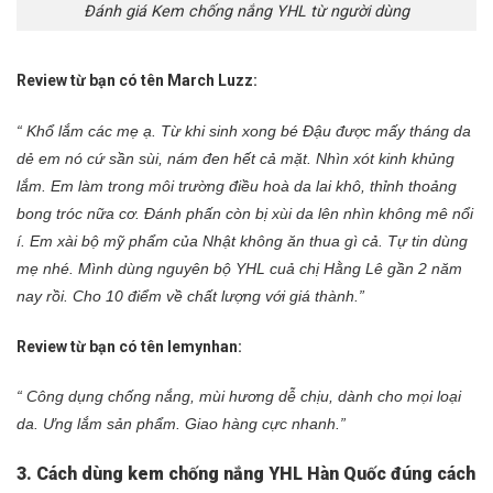
Đánh giá Kem chống nắng YHL từ người dùng
Review từ bạn có tên March Luzz:
“ Khổ lắm các mẹ ạ. Từ khi sinh xong bé Đậu được mấy tháng da
dẻ em nó cứ sần sùi, nám đen hết cả mặt. Nhìn xót kinh khủng
lắm. Em làm trong môi trường điều hoà da lai khô, thỉnh thoảng
bong tróc nữa cơ. Đánh phấn còn bị xùi da lên nhìn không mê nổi
í. Em xài bộ mỹ phẩm của Nhật không ăn thua gì cả. Tự tin dùng
mẹ nhé. Mình dùng nguyên bộ YHL cuả chị Hằng Lê gần 2 năm
nay rồi. Cho 10 điểm về chất lượng với giá thành.”
Review từ bạn có tên lemynhan:
“ Công dụng chống nắng, mùi hương dễ chịu, dành cho mọi loại
da. Ưng lắm sản phẩm. Giao hàng cực nhanh.”
3. Cách dùng kem chống nắng
YHL Hàn Quốc
đúng cách