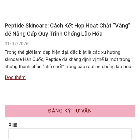
Peptide Skincare: Cách Kết Hợp Hoạt Chất “Vàng”
để Nâng Cấp Quy Trình Chống Lão Hóa
31/07/2026
Trong thế giới làm đẹp hiện đại, đặc biệt là các xu hướng
skincare Hàn Quốc, Peptide đã khẳng định vị thế là một trong
những thành phần “chủ chốt” trong các routine chống lão hóa.
Tuy nhiên, câu hỏi Peptide kết hợp với gì để đạt hiệu quả tối ưu
Đọc thêm
nhất vẫn là băn…
ĐĂNG KÝ TƯ VẤN
이름