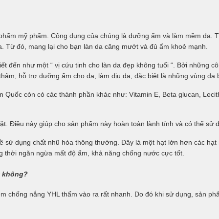
n phẩm mỹ phẩm. Công dụng của chúng là dưỡng ẩm và làm mềm da. Thê
da. Từ đó, mang lại cho bạn làn da căng mướt và đủ ẩm khoẻ mạnh.
 đến như một “ vị cứu tinh cho làn da đẹp không tuổi “. Bởi những cô
âm, hỗ trợ dưỡng ẩm cho da, làm dịu da, đặc biệt là những vùng da 
 Quốc còn có các thành phần khác như: Vitamin E, Beta glucan, Leci
. Điều này giúp cho sản phẩm này hoàn toàn lành tính và có thể sử d
 sử dụng chất nhũ hóa thông thường. Đây là một hạt lớn hơn các hạt 
g thời ngăn ngừa mất độ ẩm, khả năng chống nước cực tốt.
t không?
kem chống nắng
YHL
thấm vào ra rất nhanh. Do đó khi sử dụng, sản phẩm