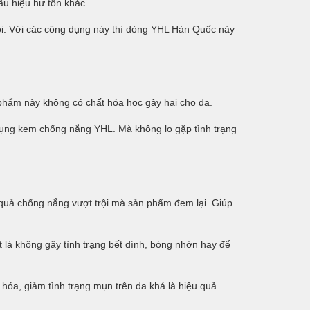
ấu hiệu hư tổn khác.
i. Với các công dụng này thì dòng
YHL Hàn Quốc
này
 phẩm này không có chất hóa học gây hại cho da.
ử dụng kem chống nắng
YHL.
Mà không lo gặp tình trạng
quả chống nắng vượt trội mà sản phẩm đem lại. Giúp
 là không gây tình trạng bết dính, bóng nhờn hay để
óa, giảm tình trạng mụn trên da khá là hiệu quả.