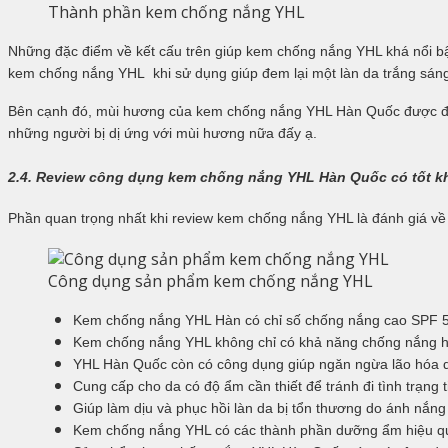
Thành phần kem chống nắng YHL
Những đặc điểm về kết cấu trên giúp kem chống nắng
YHL
khá nổi b
kem chống nắng
YHL
khi sử dụng giúp đem lại một làn da trắng sán
Bên cạnh đó, mùi hương của kem chống nắng
YHL Hàn Quốc
được đ
những người bị dị ứng với mùi hương nữa đấy ạ.
2.4. Review công dụng kem chống nắng
YHL Hàn Quốc
có tốt 
Phần quan trọng nhất khi review kem chống nắng YHL là đánh giá v
Công dụng sản phẩm kem chống nắng YHL
Kem chống nắng
YHL Hàn
có chỉ số chống nắng cao SPF 5
Kem chống nắng
YHL
không chỉ có khả năng chống nắng h
YHL Hàn Quốc
còn có công dụng giúp ngăn ngừa lão hóa d
Cung cấp cho da có độ ẩm cần thiết để tránh đi tình trạng 
Giúp làm dịu và phục hồi làn da bị tổn thương do ánh nắng 
Kem chống nắng
YHL
có các thành phần dưỡng ẩm hiệu quả