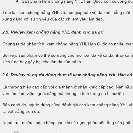
Sản phẩm kem chống nắng
YHL Hàn Quốc
còn có công dụn
Tóm lại, kem chống nắng
YHL
vừa có giúp bảo vệ da khỏi nắng mặt t
xứng đáng với sự tin yêu của các chị em yêu làm đẹp.
2.5. Review kem chống nắng
YHL
dành cho da gì?
Chúng ta đã phân tích, kem chống nắng
YHL Hàn Quốc
có nhiều thà
Bởi vậy, sản phẩm
có thể sử dụng cho mọi loại da kể cả da nhạy cảm
kích ứng hay gây hại cho làn da của mình.
2.6. Review từ người dùng thực tế kem chống nắng
YHL Hàn
có 
Là thương hiệu cao cấp với giá thành ở phân khúc cấp cao. Nên hầu
yên tâm làm việc ngoài nắng mà không lo tình trạng da bị hư tổn.
Bên cạnh đó, người dùng cũng đánh giá cao kem chống nắng
YHL
vì
lại vệt trắng trên da.
Ngoài ra, nhiều khách hàng sau khi sử dụng phản hồi rằng sản phẩm 