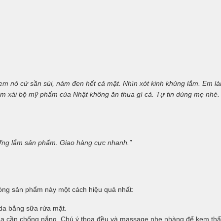
m nó cứ sần sùi, nám đen hết cả mặt. Nhìn xót kinh khủng lắm. Em làm
. Em xài bộ mỹ phẩm của Nhật không ăn thua gì cả. Tự tin dùng mẹ nh
 Ưng lắm sản phẩm. Giao hàng cực nhanh.”
òng sản phẩm này một cách hiệu quả nhất:
da bằng sữa rửa mặt.
da cần chống nắng. Chú ý thoa đều và massage nhẹ nhàng để kem th