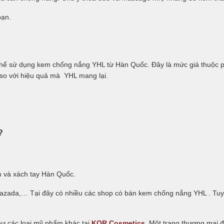
bạn.
thể sử dụng kem chống nắng YHL từ Hàn Quốc. Đây là mức giá thuộc
so với hiệu quả mà YHL mang lại.
?
 và xách tay Hàn Quốc.
Lazada,… Tại đây có nhiều các shop có bán kem chống nắng YHL . Tuy 
ư các loại mỹ phẩm khác tại
KOR Cosmetics
. Một trang thương mại 