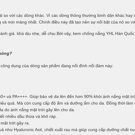
ật so với các dòng khác. Vì các dòng thông thường bình dân khác hay để
g và mịn màng nhất. Chính điều này đã tạo nên sự nổi bật của nó so vớ
ánh giá khá dịu nhẹ, dễ chịu.Bởi vậy, kem chống nắng
YHL Hàn Quốc
không?
ề công dụng của dòng sản phẩm đang nổi đình nổi đám này:
0+ và PA++++. Giúp bảo vệ da lên đến hơn 90% khỏi ánh nắng mặt trời
iệu quả. Mà còn cung cấp độ ẩm và dưỡng ẩm cho da. Đồng thời làm d
a do ánh nắng mặt trời gây lên cho da.
tiết nhiều dầu thừa và khô ráp.
mặt trời gây ra.
 như Hyaluronic Axit, chiết xuất rau má giúp cung cấp dưỡng chất nu