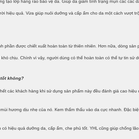
g tạo lớp hàng rào bảo vệ da. Giúp da giảm tình trạng mụn các các d
rời hiệu quả. Vừa giúp nuôi dưỡng và cấp ẩm cho da một cách vượt trộ
nh phần được chiết xuất hoàn toàn từ thiên nhiên. Hơn nữa, dòng sản
 khó chịu. Chính vì vậy, người dùng có thể hoàn toàn có thể tự tin s
tốt không?
 hết các khách hàng khi sử dụng sản phẩm này đều đánh giá cao hiệu 
 mùi hương dịu nhẹ của nó. Kem thẩm thấu vào da cực nhanh. Đặc biệt
có hiệu quả dưỡng da, cấp ẩm, che phủ tốt. YHL cũng giúp chống lão h