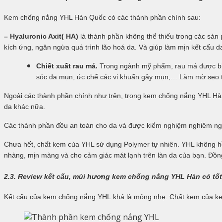
Kem chống nắng YHL Hàn Quốc có các thành phần chính sau:
– Hyaluronic Axit( HA)
là thành phần không thể thiếu trong các sả
kích ứng, ngăn ngừa quá trình lão hoá da. Và giúp làm mịn kết cấu 
Chiết xuất rau má.
Tr
ong ngành mỹ phẩm, rau má được biết
sóc da mụn, ức chế các vi khuẩn gây mụn,… Làm mờ sẹo th
Ngoài các thành phần chính như trên, trong kem chống nắng YHL Hàn
da khác nữa.
Các thành phần đều an toàn cho da và được kiểm nghiệm nghiêm ngặt
Chưa hết,
chất kem của YHL sử dụng Polymer tự nhiên. YHL không hề
nhàng, mịn màng và cho cảm giác mát lạnh trên làn da của bạn. Đồn
2.3. Review kết cấu, mùi hương kem chống nắng
YHL Hàn
có tố
Kết cấu của kem chống nắng
YHL
khá là mỏng nhẹ. Chất kem của 