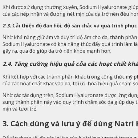
Khi được sử dụng thường xuyên, Sodium Hyaluronate giúp 
của các nếp nhăn và đường nét mịn của da trở nên đều hơ
2.3.
Cải thiện độ đàn hồi, độ săn chắc và quá trình phục 
Nhờ khả năng giữ ẩm và duy trì độ ẩm cho da, thành phần 
Sodium Hyaluronate có khả năng thúc đẩy quá trình làm là
gây ra, qua đó giúp da trở nên khỏe mạnh hơn.
2.4. Tăng cường hiệu quả của các hoạt chất khá
Khi kết hợp với các thành phần khác trong công thức mỹ 
của các hoạt chất khác vào da, tối ưu hóa hiệu quả chăm só
Nhờ các tác dụng trên, Sodium Hyaluronate được ứng dụng
sung thành phần này vào quy trình chăm sóc da giúp duy tr
mịn và tươi trẻ.
3. Cách dùng và lưu ý để dùng Natr
Để tận dụng tối đa các lợi ích của Natri hyaluronat trong 