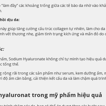
“làm đầy” các khoảng trống giữa các tế bào da nhờ vào khả
n.
hồi dịu da:
này giúp tăng cường cấu trúc collagen tự nhiên, làm cho da
nh vết thương nhẹ, giảm tình trạng kích ứng và mẩn đỏ do c
c:
phẩm, Sodium Hyaluronate không chỉ tự mình tạo hiệu quả d
c tổng thể.
 rộng rãi trong các sản phẩm như serum, kem dưỡng ẩm, mặ
ì độ ẩm cân bằng, cải thiện kết cấu da và làm chậm quá trìn
i hyaluronat trong mỹ phẩm hiệu quả
quy trình chăm sóc da, bạn có thể áp dụng theo các bước sau: