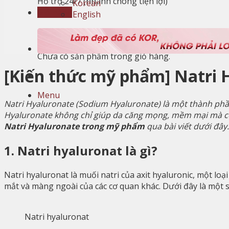
Hỗ trợ 24/7 (nhanh chóng tiện lợi)
Korean
Giỏ hàng
English
Giỏ hàng
Chưa có sản phẩm trong giỏ hàng.
[Kiến thức mỹ phẩm] Natri 
Menu
Natri Hyaluronate (Sodium Hyaluronate) là một thành phầ
Hyaluronate không chỉ giúp da căng mọng, mềm mại mà còn
Natri Hyaluronate trong mỹ phẩm
qua bài viết dưới đây.
1. Natri hyaluronat là gì?
Natri hyaluronat là muối natri của axit hyaluronic, một lo
mắt và màng ngoài của các cơ quan khác. Dưới đây là một s
Natri hyaluronat