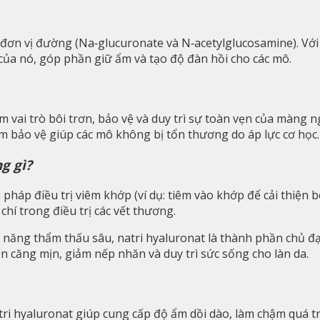
đơn vị đường (Na‑glucuronate và N‑acetylglucosamine). Với
của nó, góp phần giữ ẩm và tạo độ đàn hồi cho các mô.
m vai trò bôi trơn, bảo vệ và duy trì sự toàn vẹn của màng n
đệm bảo vệ giúp các mô không bị tổn thương do áp lực cơ học.
g gì?
pháp điều trị viêm khớp (ví dụ: tiêm vào khớp để cải thiện 
chí trong điều trị các vết thương.
h năng thẩm thấu sâu, natri hyaluronat là thành phần chủ 
 căng mịn, giảm nếp nhăn và duy trì sức sống cho làn da.
ri hyaluronat giúp cung cấp độ ẩm dồi dào, làm chậm quá tr