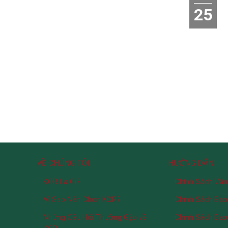
25
VỀ CHÚNG TÔI
HƯỚNG DẪN
KOR Là Gì?
Chính Sách Vận
Vì Sao Nên Chọn KOR?
Chính Sách Bảo
Những Câu Hỏi Thường Gặp về
Chính Sách Bảo