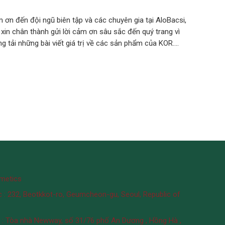
 ơn đến đội ngũ biên tập và các chuyên gia tại AloBacsi,
in chân thành gửi lời cảm ơn sâu sắc đến quý trang vì
 tải những bài viết giá trị về các sản phẩm của KOR….
metics
 : 232, Beotkkot-ro, Geumcheon-gu, Seoul, Republic of
 : Tòa nhà Newway, số 31/76 phố An Dương , Hồng Hà ,