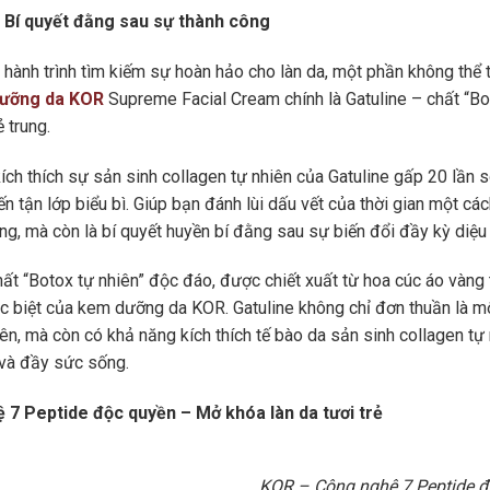
– Bí quyết đằng sau sự thành công
 hành trình tìm kiếm sự hoàn hảo cho làn da, một phần không thể 
ưỡng da KOR
Supreme Facial Cream chính là Gatuline – chất “Bo
 trung.
ích thích sự sản sinh collagen tự nhiên của Gatuline gấp 20 lần
ến tận lớp biểu bì. Giúp bạn đánh lùi dấu vết của thời gian một c
ng, mà còn là bí quyết huyền bí đằng sau sự biến đổi đầy kỳ diệu 
hất “Botox tự nhiên” độc đáo, được chiết xuất từ hoa cúc áo vàng t
c biệt của kem dưỡng da KOR. Gatuline không chỉ đơn thuần là một
iên, mà còn có khả năng kích thích tế bào da sản sinh collagen tự
và đầy sức sống.
 7 Peptide độc quyền – Mở khóa làn da tươi trẻ
KOR – Công nghệ 7 Peptide 