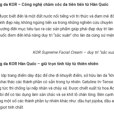
 da KOR – Công nghệ chăm sóc da tiên tiến từ Hàn Quốc
ược biết đến là một đất nước nổi tiếng với tri thức và đam mê 
inh đẹp này, không ngừng tiến xa trong những nghiên cứu chuyên 
hướng đến mục tiêu tạo ra các sản phẩm giúp phái đẹp duy trì làn
ốc đem đến khả năng duy trì “sắc xuân” cho làn da cùng sứ mệnh
KOR Supreme Facial Cream – duy trì “sắc xuâ
 da KOR Hàn Quốc – giữ trọn tinh túy từ thiên nhiên
o lớp trang điểm dày đặc để che đi khuyết điểm, sở hữu làn da “
khai thác các thành phần có sẵn trong tự nhiên. Gatuline In-Tense
 tức thì chống lại nếp nhăn và chảy xệ. Được chiết xuất từ hoa Ac
 bì để có tác dụng làm săn chắc và se khít lỗ chân lông. Bên cạnh
ng một số các thành phần tự nhiên khác như: dầu hạt jojoba, dầu 
giọt tinh chất.