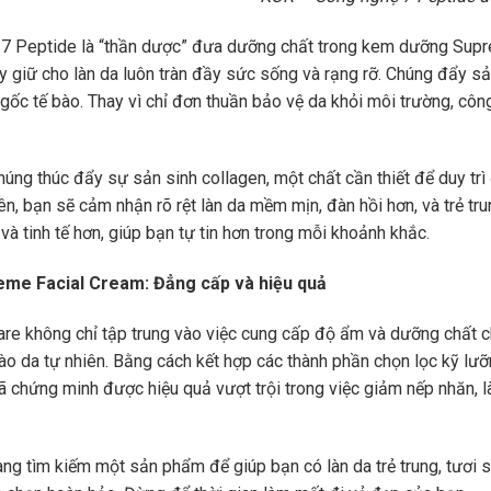
7 Peptide là “thần dược” đưa dưỡng chất trong kem dưỡng Supre
này giữ cho làn da luôn tràn đầy sức sống và rạng rỡ. Chúng đẩy s
 gốc tế bào. Thay vì chỉ đơn thuần bảo vệ da khỏi môi trường, công
húng thúc đẩy sự sản sinh collagen, một chất cần thiết để duy trì
ên, bạn sẽ cảm nhận rõ rệt làn da mềm mịn, đàn hồi hơn, và trẻ tr
và tinh tế hơn, giúp bạn tự tin hơn trong mỗi khoảnh khắc.
me Facial Cream: Đẳng cấp và hiệu quả
re không chỉ tập trung vào việc cung cấp độ ẩm và dưỡng chất cho
 bào da tự nhiên. Bằng cách kết hợp các thành phần chọn lọc kỹ l
 chứng minh được hiệu quả vượt trội trong việc giảm nếp nhăn, 
ng tìm kiếm một sản phẩm để giúp bạn có làn da trẻ trung, tươi