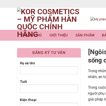
Skip
to
content
TRANG CHỦ
GIỚI THIỆU
SẢN PHẨM
BÁ
[Ngôi
ĐĂNG KÝ TƯ VẤN
sống 
Họ và tên
Trong nhữ
nhiên, an 
Tuổi
Trong cuộc
người phụ 
giải pháp 
Điện thoại