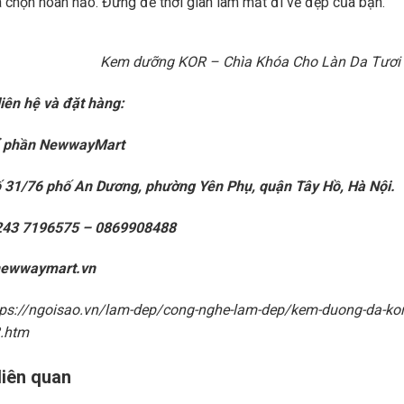
ựa chọn hoàn hảo. Đừng để thời gian làm mất đi vẻ đẹp của bạn.
Kem dưỡng KOR – Chìa Khóa Cho Làn Da Tươi 
liên hệ và đặt hàng:
ổ phần NewwayMart
ố 31/76 phố An Dương, phường Yên Phụ, quận Tây Hồ, Hà Nội.
0243 7196575 – 0869908488
newwaymart.vn
ttps://ngoisao.vn/lam-dep/cong-nghe-lam-dep/kem-duong-da-kor-
.htm
 liên quan