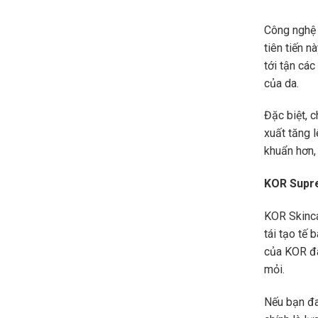
Công nghệ 
tiên tiến 
tới tận các
của da.
Đặc biệt, c
xuất tăng l
khuẩn hơn, 
KOR Supre
KOR Skinca
tái tạo tế
của KOR đã
mỏi.
Nếu bạn đa