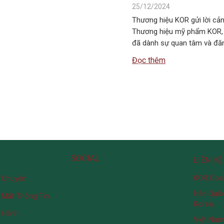
25/12/2024
Thương hiệu KOR gửi lời cảm
Thương hiệu mỹ phẩm KOR, x
đã dành sự quan tâm và đăng
Đọc thêm
SOCIAL
LIÊN HỆ
KOR Cos
 Chuyển
Hàn Quốc
 Mật Thông Tin
Korea.
 Hành
Việt Nam