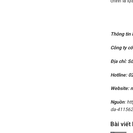
chính là l
Thông tin 
Công ty c
Địa chỉ: S
Hotline: 
Website: 
Nguồn
: h
da-411562
Bài viết