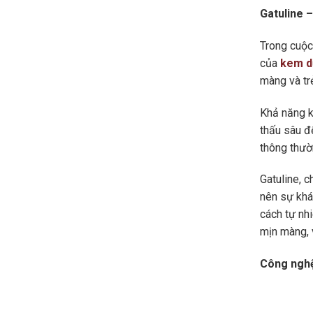
Gatuline 
Trong cuộc
của
kem d
màng và trẻ
Khả năng k
thấu sâu đ
thông thườ
Gatuline, c
nên sự khá
cách tự nh
mịn màng, 
Công nghệ