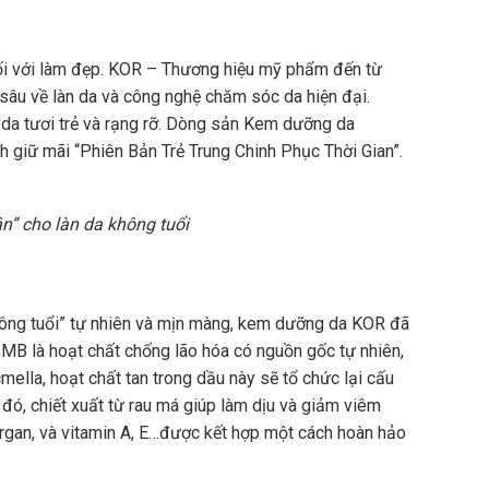
đối với làm đẹp. KOR – Thương hiệu mỹ phẩm đến từ
sâu về làn da và công nghệ chăm sóc da hiện đại.
 da tươi trẻ và rạng rỡ. Dòng sản Kem dưỡng da
 giữ mãi “Phiên Bản Trẻ Trung Chinh Phục Thời Gian”.
n” cho làn da không tuổi
không tuổi” tự nhiên và mịn màng, kem dưỡng da KOR đã
 MB là hoạt chất chống lão hóa có nguồn gốc tự nhiên,
mella, hoạt chất tan trong dầu này sẽ tổ chức lại cấu
 đó, chiết xuất từ rau má giúp làm dịu và giảm viêm
argan, và vitamin A, E…được kết hợp một cách hoàn hảo