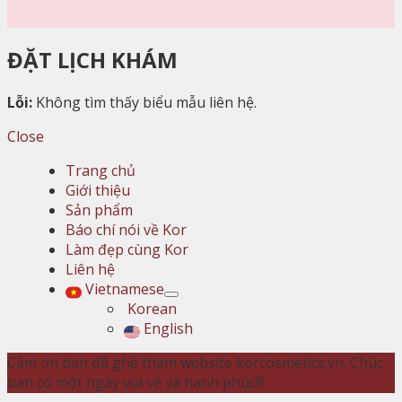
ĐẶT LỊCH KHÁM
Lỗi:
Không tìm thấy biểu mẫu liên hệ.
Close
Trang chủ
Giới thiệu
Sản phẩm
Báo chí nói về Kor
Làm đẹp cùng Kor
Liên hệ
Vietnamese
Korean
English
Cảm ơn bạn đã ghé thăm website korcosmetics.vn. Chúc
bạn có một ngày vui vẻ và hạnh phúc!!!
닫기 버튼