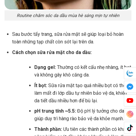
Routine chăm sóc da dầu mùa hè sáng mịn tự nhiên
Sau bước tẩy trang, sữa rửa mặt sẽ giúp loại bỏ hoàn
toàn những tạp chất còn sót lại trên da.
Cách chọn sữa rửa mặt cho da dầu:
Dạng gel:
Thường có kết cấu nhẹ nhàng, ít bọt
và không gây khô căng da.
Ít bọt:
Sữa rửa mặt tạo quá nhiều bọt có thể
làm mất đi lớp dầu tự nhiên bảo vệ da, khiến
da tiết dầu nhiều hơn để bù lại.
pH trung tính ~5.5:
Độ pH lý tưởng cho da,
giúp duy trì hàng rào bảo vệ da khỏe mạnh.
Thành phần:
Ưu tiên các thành phần có khả