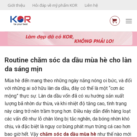
Skip
Giới thiệu
Hỏi đáp về mỹ phẩm KOR
Liên hệ
to
content
Routine chăm sóc da dầu mùa hè cho làn
da sáng mịn
Mùa hè đến mang theo những ngày nắng nóng oi bức, và đối
với những ai sở hữu làn da dầu, đây có thể là một “cơn ác
mộng” thực sự. Làn da dầu vốn đã có xu hướng sản xuất
lượng bã nhờn dư thừa, và khi nhiệt độ tăng cao, tình trạng
này càng trở nên trầm trọng hơn. Điều này dẫn đến hàng loạt
các vấn đề như lỗ chân lông bị tắc nghẽn, da bóng nhờn khó
chịu, và đặc biệt là nguy cơ bùng phát mụn trứng cá cao hơn
bao giờ hết. Vậy
chăm sóc da dầu mùa hè
như thế nào mới