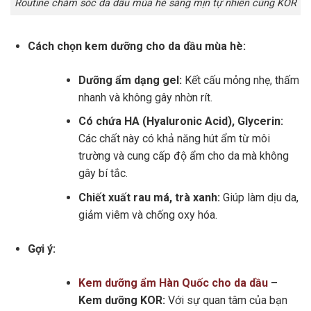
Routine chăm sóc da dầu mùa hè sáng mịn tự nhiên cùng KOR
Cách chọn kem dưỡng cho da dầu mùa hè:
Dưỡng ẩm dạng gel:
Kết cấu mỏng nhẹ, thấm
nhanh và không gây nhờn rít.
Có chứa HA (Hyaluronic Acid), Glycerin:
Các chất này có khả năng hút ẩm từ môi
trường và cung cấp độ ẩm cho da mà không
gây bí tắc.
Chiết xuất rau má, trà xanh:
Giúp làm dịu da,
giảm viêm và chống oxy hóa.
Gợi ý:
Kem dưỡng ẩm Hàn Quốc cho da dầu
–
Kem dưỡng KOR:
Với sự quan tâm của bạn