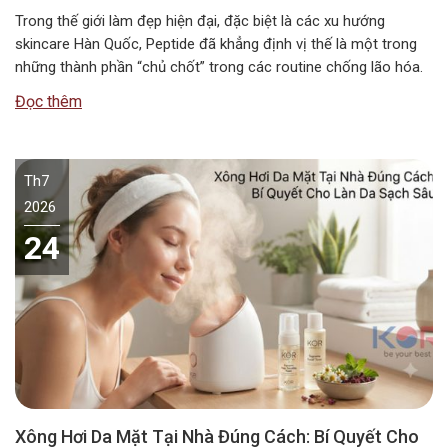
Trong thế giới làm đẹp hiện đại, đặc biệt là các xu hướng
skincare Hàn Quốc, Peptide đã khẳng định vị thế là một trong
những thành phần “chủ chốt” trong các routine chống lão hóa.
Tuy nhiên, câu hỏi Peptide kết hợp với gì để đạt hiệu quả tối ưu
Đọc thêm
nhất vẫn là băn…
Th7
2026
24
Xông Hơi Da Mặt Tại Nhà Đúng Cách: Bí Quyết Cho