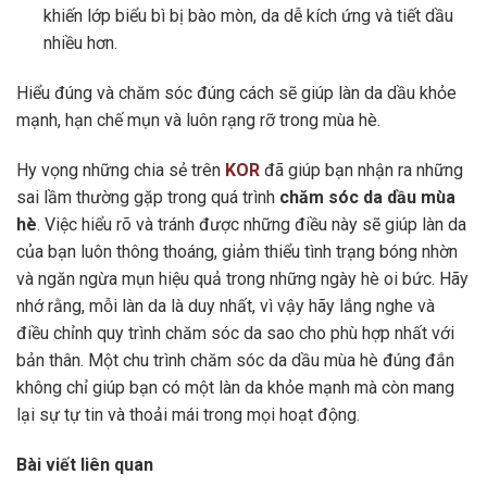
khiến lớp biểu bì bị bào mòn, da dễ kích ứng và tiết dầu
nhiều hơn.
Hiểu đúng và chăm sóc đúng cách sẽ giúp làn da dầu khỏe
mạnh, hạn chế mụn và luôn rạng rỡ trong mùa hè.
Hy vọng những chia sẻ trên
KOR
đã giúp bạn nhận ra những
sai lầm thường gặp trong quá trình
chăm sóc da dầu mùa
hè
. Việc hiểu rõ và tránh được những điều này sẽ giúp làn da
của bạn luôn thông thoáng, giảm thiểu tình trạng bóng nhờn
và ngăn ngừa mụn hiệu quả trong những ngày hè oi bức. Hãy
nhớ rằng, mỗi làn da là duy nhất, vì vậy hãy lắng nghe và
điều chỉnh quy trình chăm sóc da sao cho phù hợp nhất với
bản thân. Một chu trình chăm sóc da dầu mùa hè đúng đắn
không chỉ giúp bạn có một làn da khỏe mạnh mà còn mang
lại sự tự tin và thoải mái trong mọi hoạt động.
Bài viết liên quan