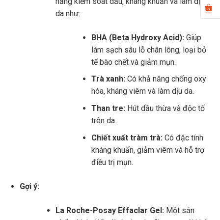
năng kiểm soát dầu, kháng khuẩn và làm dịu
da như:
BHA (Beta Hydroxy Acid):
Giúp
làm sạch sâu lỗ chân lông, loại bỏ
tế bào chết và giảm mụn.
Trà xanh:
Có khả năng chống oxy
hóa, kháng viêm và làm dịu da.
Than tre:
Hút dầu thừa và độc tố
trên da.
Chiết xuất tràm trà:
Có đặc tính
kháng khuẩn, giảm viêm và hỗ trợ
điều trị mụn.
Gợi ý:
La Roche-Posay Effaclar Gel:
Một sản