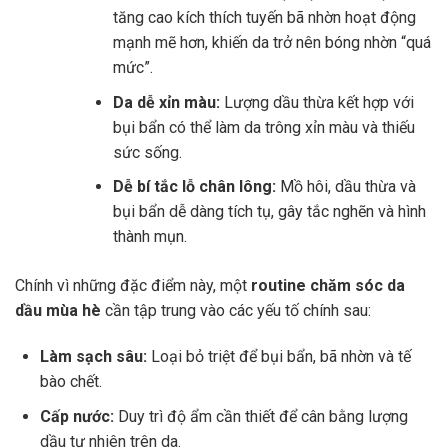
tăng cao kích thích tuyến bã nhờn hoạt động
mạnh mẽ hơn, khiến da trở nên bóng nhờn “quá
mức”.
Da dễ xỉn màu:
Lượng dầu thừa kết hợp với
bụi bẩn có thể làm da trông xỉn màu và thiếu
sức sống.
Dễ bí tắc lỗ chân lông:
Mồ hôi, dầu thừa và
bụi bẩn dễ dàng tích tụ, gây tắc nghẽn và hình
thành mụn.
Chính vì những đặc điểm này, một
routine chăm sóc da
dầu mùa hè
cần tập trung vào các yếu tố chính sau:
Làm sạch sâu:
Loại bỏ triệt để bụi bẩn, bã nhờn và tế
bào chết.
Cấp nước:
Duy trì độ ẩm cần thiết để cân bằng lượng
dầu tự nhiên trên da.