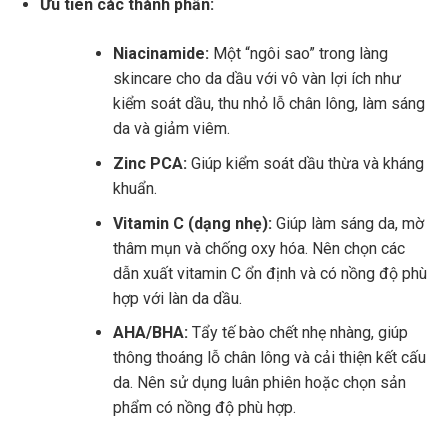
Ưu tiên các thành phần:
Niacinamide:
Một “ngôi sao” trong làng
skincare cho da dầu với vô vàn lợi ích như
kiểm soát dầu, thu nhỏ lỗ chân lông, làm sáng
da và giảm viêm.
Zinc PCA:
Giúp kiểm soát dầu thừa và kháng
khuẩn.
Vitamin C (dạng nhẹ):
Giúp làm sáng da, mờ
thâm mụn và chống oxy hóa. Nên chọn các
dẫn xuất vitamin C ổn định và có nồng độ phù
hợp với làn da dầu.
AHA/BHA:
Tẩy tế bào chết nhẹ nhàng, giúp
thông thoáng lỗ chân lông và cải thiện kết cấu
da. Nên sử dụng luân phiên hoặc chọn sản
phẩm có nồng độ phù hợp.