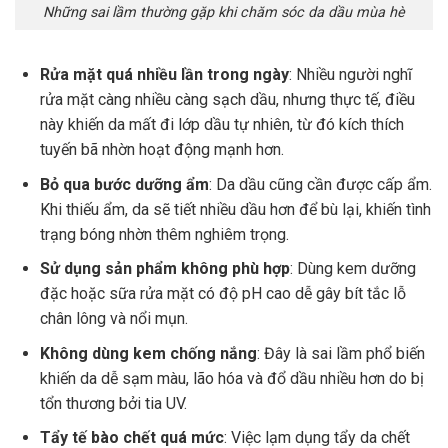
Những sai lầm thường gặp khi chăm sóc da dầu mùa hè
Rửa mặt quá nhiều lần trong ngày
: Nhiều người nghĩ
rửa mặt càng nhiều càng sạch dầu, nhưng thực tế, điều
này khiến da mất đi lớp dầu tự nhiên, từ đó kích thích
tuyến bã nhờn hoạt động mạnh hơn.
Bỏ qua bước dưỡng ẩm
: Da dầu cũng cần được cấp ẩm.
Khi thiếu ẩm, da sẽ tiết nhiều dầu hơn để bù lại, khiến tình
trạng bóng nhờn thêm nghiêm trọng.
Sử dụng sản phẩm không phù hợp
: Dùng kem dưỡng
đặc hoặc sữa rửa mặt có độ pH cao dễ gây bít tắc lỗ
chân lông và nổi mụn.
Không dùng kem chống nắng
: Đây là sai lầm phổ biến
khiến da dễ sạm màu, lão hóa và đổ dầu nhiều hơn do bị
tổn thương bởi tia UV.
Tẩy tế bào chết quá mức
: Việc lạm dụng tẩy da chết