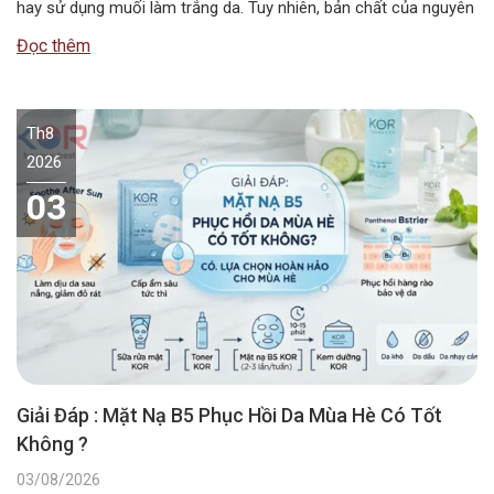
hay sử dụng muối làm trắng da. Tuy nhiên, bản chất của nguyên
liệu này không chứa các hoạt chất ức chế sắc tố melanin như
Đọc thêm
các dòng mỹ phẩm chuyên dụng….
Th8
2026
03
Giải Đáp : Mặt Nạ B5 Phục Hồi Da Mùa Hè Có Tốt
Không ?
03/08/2026