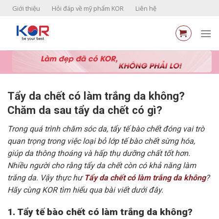
Skip
Giới thiệu
Hỏi đáp về mỹ phẩm KOR
Liên hệ
to
content
Tẩy da chết có làm trắng da không?
Chăm da sau tẩy da chết có gì?
Trong quá trình chăm sóc da, tẩy tế bào chết đóng vai trò
quan trọng trong việc loại bỏ lớp tế bào chết sừng hóa,
giúp da thông thoáng và hấp thụ dưỡng chất tốt hơn.
Nhiều người cho rằng tẩy da chết còn có khả năng làm
trắng da. Vậy thực hư
Tẩy da chết có làm trắng da không
?
Hãy cùng KOR tìm hiểu qua bài viết dưới đây.
1. Tẩy tế bào chết có làm trắng da không?