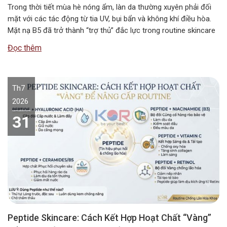
Trong thời tiết mùa hè nóng ẩm, làn da thường xuyên phải đối
mặt với các tác động từ tia UV, bụi bẩn và không khí điều hòa.
Mặt nạ B5 đã trở thành “trợ thủ” đắc lực trong routine skincare
mùa hè, giúp duy trì độ ẩm và bảo vệ hàng rào da. Vậy…
Đọc thêm
Th7
2026
31
Peptide Skincare: Cách Kết Hợp Hoạt Chất “Vàng”