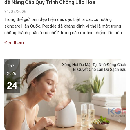
để Nâng Cấp Quy Trình Chống Lão Hóa
31/07/2026
Trong thế giới làm đẹp hiện đại, đặc biệt là các xu hướng
skincare Hàn Quốc, Peptide đã khẳng định vị thế là một trong
những thành phần “chủ chốt” trong các routine chống lão hóa.
Tuy nhiên, câu hỏi Peptide kết hợp với gì để đạt hiệu quả tối ưu
Đọc thêm
nhất vẫn là băn…
Th7
2026
24