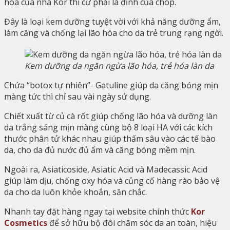
hóa của nhà Kor thì cứ phải là đỉnh của chóp.
Đây là loại kem dưỡng tuyệt vời với khả năng dưỡng ẩm,
làm căng và chống lại lão hóa cho da trẻ trung rạng ngời.
Kem dưỡng da ngăn ngừa lão hóa, trẻ hóa làn da
Chứa “botox tự nhiên”- Gatuline giúp da căng bóng mịn
màng tức thì chỉ sau vài ngày sử dụng.
Chiết xuất từ củ cà rốt giúp chống lão hóa và dưỡng làn
da trắng sáng mịn màng cùng bộ 8 loại HA với các kích
thước phân tử khác nhau giúp thấm sâu vào các tế bào
da, cho da đủ nước đủ ẩm và căng bóng mềm mịn.
Ngoài ra, Asiaticoside, Asiatic Acid và Madecassic Acid
giúp làm dịu, chống oxy hóa và củng cố hàng rào bảo vệ
da cho da luôn khỏe khoắn, săn chắc.
Nhanh tay đặt hàng ngay tại website chính thức
Kor
Cosmetics
để sở hữu bộ đôi chăm sóc da an toàn, hiệu