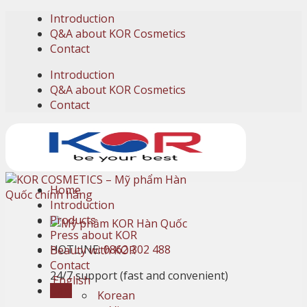
Skip
Introduction
to
Q&A about KOR Cosmetics
content
Contact
Introduction
Q&A about KOR Cosmetics
Contact
Home
Introduction
Products
Press about KOR
HOTLINE:
0862 302 488
Beauty with KOR
Contact
24/7 support (fast and convenient)
English
Cart
Korean