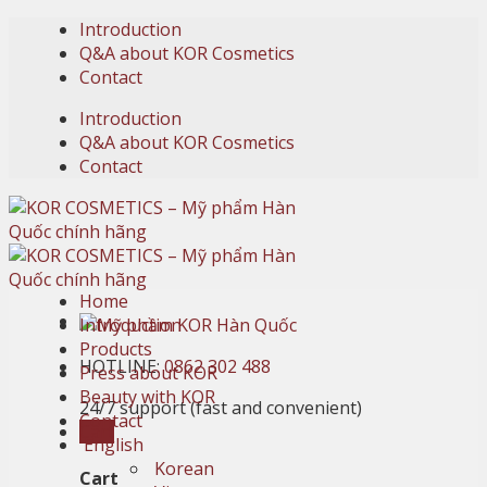
Skip
Introduction
to
Q&A about KOR Cosmetics
content
Contact
Introduction
Q&A about KOR Cosmetics
Contact
Home
Introduction
Products
HOTLINE:
0862 302 488
Press about KOR
Beauty with KOR
24/7 support (fast and convenient)
Contact
Cart
English
Korean
Cart