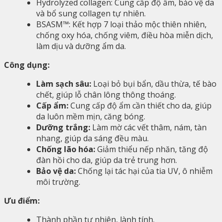
Hydrolyzed collagen: Cung cấp độ ẩm, bảo vệ da
và bổ sung collagen tự nhiên.
BSASM™: Kết hợp 7 loại thảo mộc thiên nhiên,
chống oxy hóa, chống viêm, điều hòa miễn dịch,
làm dịu và dưỡng ẩm da.
Công dụng:
Làm sạch sâu:
Loại bỏ bụi bẩn, dầu thừa, tế bào
chết, giúp lỗ chân lông thông thoáng.
Cấp ẩm:
Cung cấp độ ẩm cần thiết cho da, giúp
da luôn mềm mịn, căng bóng.
Dưỡng trắng:
Làm mờ các vết thâm, nám, tàn
nhang, giúp da sáng đều màu.
Chống lão hóa:
Giảm thiểu nếp nhăn, tăng độ
đàn hồi cho da, giúp da trẻ trung hơn.
Bảo vệ da:
Chống lại tác hại của tia UV, ô nhiễm
môi trường.
Ưu điểm:
Thành phần tự nhiên, lành tính.