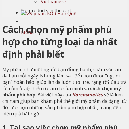
Vietnamese
No products in the cart.
Cách chọn mỹ phẩm phù
Menu
hợp cho từng loại da nhất
định phải biết
Mỹ phẩm như một người bạn đồng hành, chăm sóc làn
da bạn mỗi ngày. Nhưng làm sao để chọn được “người
bạn” hoàn hảo, giúp làn da luôn tươi trẻ, rạng rỡ? Câu trả
lời nằm ở việc hiểu rõ làn da của mình và
cách chọn mỹ
phẩm phù hợp
. Bài viết này của
Korcosmetics
sẽ là kim
chỉ nam giúp bạn khám phá thế giới mỹ phẩm đa dạng, từ
đó lựa chọn những sản phẩm phù hợp nhất, mang đến
hiệu quả bất ngờ.
1. Tại sao việc chọn mỹ phẩm phù