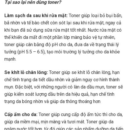
Tại sao lại nên dùng toner?
Làm sạch da sau khi rửa mặt:
Toner giúp loại bỏ bụi bẩn,
bã nhờn và tế bào chết còn sót lại sau khi rửa mặt, ngay cả
khi bạn đã sử dụng sữa rửa mặt tốt nhất. Nước rửa mặt có
thể khiến da mất đi một phần lớp màng bảo vệ tự nhiên,
toner giúp cân bằng độ pH cho da, đưa da về trạng thái lý
tưởng (pH 5.5 – 6.5), tạo môi trường lý tưởng cho da khỏe
mạnh.
Se khít lỗ chân lông:
Toner giúp se khít lỗ chân lông, hạn
chế tình trạng da tiết dầu nhờn và giảm nguy cơ hình thành
mụn. Đặc biệt, với những người có làn da dầu mụn, toner sẽ
giúp kiểm soát lượng dầu trên da hiệu quả, hạn chế tình
trạng da bóng nhờn và giúp da thông thoáng hơn
Cấp ẩm cho da:
Toner giúp cung cấp độ ẩm tức thì cho da,
giúp da mềm mại, mịn màng và tươi mát. Toner giúp da
ngậm nước tốt hơn, từ đó giúp các sản phẩm dưỡng da tiếp