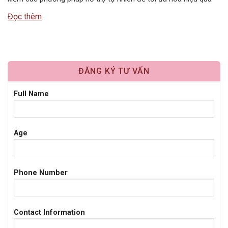
dưỡng da. Một trong những liệu pháp đơn giản, tiết kiệm nhưng
Đọc thêm
mang lại cảm…
ĐĂNG KÝ TƯ VẤN
Full Name
Age
Phone Number
Contact Information