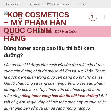
Skip
Introduction
Q&A about KOR Cosmetics
Contact
to
content
Dùng toner xong bao lâu thì bôi kem
dưỡng?
Làn da sau khi được làm sạch với sữa rửa mặt cần được
cung cấp dưỡng chất để duy trì độ ẩm và sức khỏe. Toner
là bước đệm quan trọng giúp cân bằng độ pH cho da, se
khít lỗ chân lông và tăng khả năng hấp thụ các sản phẩm
dưỡng da tiếp theo. Tuy nhiên, vẫn có nhiều người thắc
mắc rằng
dùng toner xong bao lâu thì bôi kem dưỡng
?
Bài
viết này, Kor sẽ giải đáp chi tiết thắc mắc này và chia sẻ bí
quyết giúp bạn sở hữu làn da căng mọng, rạng rỡ.