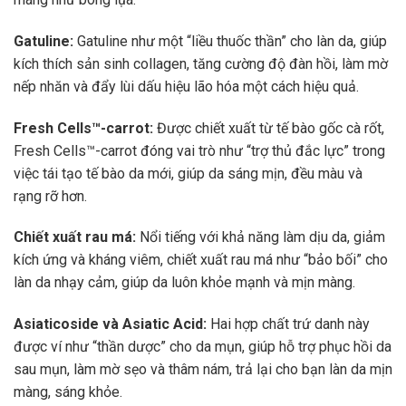
Gatuline:
Gatuline như một “liều thuốc thần” cho làn da, giúp
kích thích sản sinh collagen, tăng cường độ đàn hồi, làm mờ
nếp nhăn và đẩy lùi dấu hiệu lão hóa một cách hiệu quả.
Fresh Cells™-carrot:
Được chiết xuất từ tế bào gốc cà rốt,
Fresh Cells™-carrot đóng vai trò như “trợ thủ đắc lực” trong
việc tái tạo tế bào da mới, giúp da sáng mịn, đều màu và
rạng rỡ hơn.
Chiết xuất rau má:
Nổi tiếng với khả năng làm dịu da, giảm
kích ứng và kháng viêm, chiết xuất rau má như “bảo bối” cho
làn da nhạy cảm, giúp da luôn khỏe mạnh và mịn màng.
Asiaticoside và Asiatic Acid:
Hai hợp chất trứ danh này
được ví như “thần dược” cho da mụn, giúp hỗ trợ phục hồi da
sau mụn, làm mờ sẹo và thâm nám, trả lại cho bạn làn da mịn
màng, sáng khỏe.