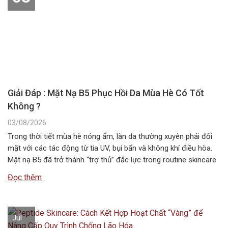
Giải Đáp : Mặt Nạ B5 Phục Hồi Da Mùa Hè Có Tốt
Không ?
03/08/2026
Trong thời tiết mùa hè nóng ẩm, làn da thường xuyên phải đối
mặt với các tác động từ tia UV, bụi bẩn và không khí điều hòa.
Mặt nạ B5 đã trở thành “trợ thủ” đắc lực trong routine skincare
mùa hè, giúp duy trì độ ẩm và bảo vệ hàng rào da. Vậy…
Đọc thêm
Jul