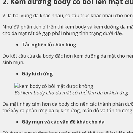
2. Kem dưỡng body có bôi lên mặt đ
Vì là hai vùng da khác nhau, có cấu trúc khác nhau cho 
Như đã phân tích ở trên thì kem body và kem dưỡng da mặ
cho da mặt rất dễ gặp phải những tình trạng dưới đây.
Tắc nghẽn lỗ chân lông
Do kết cấu của da body đặc hơn kem dưỡng da mặt cho nên kh
sinh mụn.
Gây kích ứng
Bôi kem body cho da mặt có thể làm da bị kích ứng
Da mặt nhạy cảm hơn da body cho nên các thành phần dưỡn
thể xảy ra phản ứng da bị kích ứng, mẩn đỏ và tổn thương 
Gây mụn và các vấn đề khác cho da
Sử dụng kem dưỡng body trên mặt có thể tạo điều kiện cho