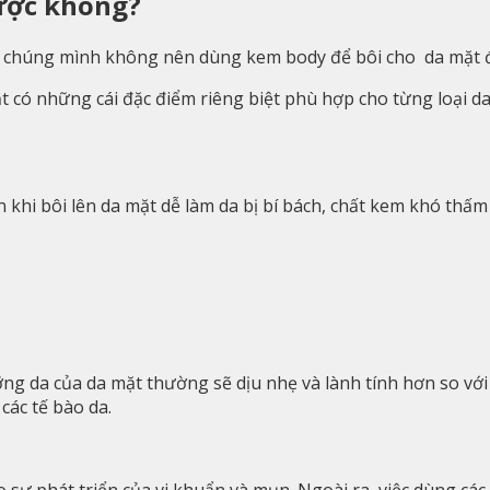
ược không?
nên chúng mình không nên dùng kem body để bôi cho da mặt 
t có những cái đặc điểm riêng biệt phù hợp cho từng loại 
i bôi lên da mặt dễ làm da bị bí bách, chất kem khó thấm và
g da của da mặt thường sẽ dịu nhẹ và lành tính hơn so với
các tế bào da.
 sự phát triển của vi khuẩn và mụn. Ngoài ra, việc dùng c