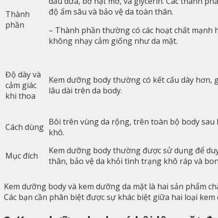
dầu dừa, bơ hạt mỡ, và glycerin. Các thành p
độ ẩm sâu và bảo vệ da toàn thân.
Thành
phần
– Thành phần thường có các hoạt chất mạnh 
không nhạy cảm giống như da mặt.
Độ dày và
Kem dưỡng body thường có kết cấu dày hơn, g
cảm giác
lâu dài trên da body.
khi thoa
Bôi trên vùng da rộng, trên toàn bộ body sau 
Cách dùng
khô.
Kem dưỡng body thường được sử dụng để duy 
Mục đích
thân, bảo vệ da khỏi tình trạng khô ráp và bo
Kem dưỡng body và kem dưỡng da mặt là hai sản phẩm chă
Các bạn cần phân biệt được sự khác biệt giữa hai loại kem