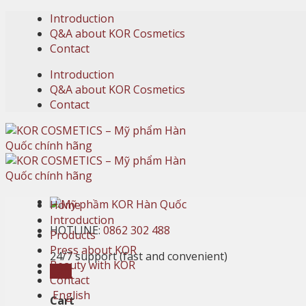
Skip
Introduction
to
Q&A about KOR Cosmetics
content
Contact
Introduction
Q&A about KOR Cosmetics
Contact
Home
Introduction
HOTLINE:
0862 302 488
Products
Press about KOR
24/7 support (fast and convenient)
Beauty with KOR
Cart
Contact
English
Cart