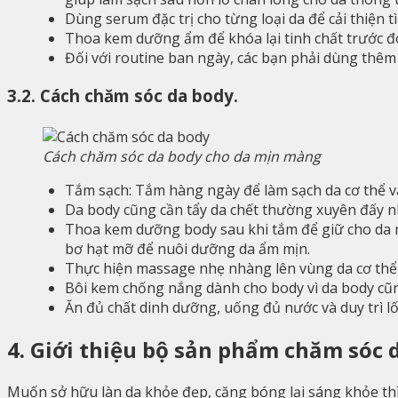
Dùng serum đặc trị cho từng loại da để cải thiện t
Thoa kem dưỡng ẩm để khóa lại tinh chất trước đó
Đối với routine ban ngày, các bạn phải dùng thêm
3.2. Cách chăm sóc da body.
Cách chăm sóc da body cho da mịn màng
Tắm sạch: Tắm hàng ngày để làm sạch da cơ thể và
Da body cũng cần tẩy da chết thường xuyên đấy n
Thoa kem dưỡng body sau khi tắm để giữ cho da 
bơ hạt mỡ để nuôi dưỡng da ẩm mịn.
Thực hiện massage nhẹ nhàng lên vùng da cơ thể đ
Bôi kem chống nắng dành cho body vì da body cũng
Ăn đủ chất dinh dưỡng, uống đủ nước và duy trì l
4. Giới thiệu bộ sản phẩm chăm sóc 
Muốn sở hữu làn da khỏe đẹp, căng bóng lại sáng khỏe t