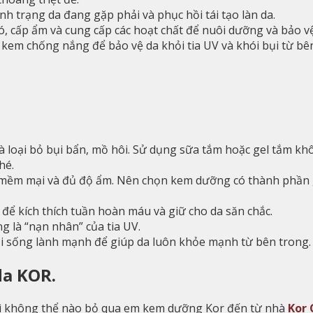
ình trạng da đang gặp phải và phục hồi tái tạo làn da.
, cấp ẩm và cung cấp các hoạt chất để nuôi dưỡng và bảo vệ
 kem chống nắng để bảo vệ da khỏi tia UV và khói bụi từ bê
 loại bỏ bụi bẩn, mồ hôi. Sử dụng sữa tắm hoặc gel tắm kh
hé.
mềm mại và đủ độ ẩm. Nên chọn kem dưỡng có thành phần g
ể kích thích tuần hoàn máu và giữ cho da săn chắc.
 là “nạn nhân” của tia UV.
ối sống lành mạnh để giúp da luôn khỏe mạnh từ bên trong.
da KOR.
hì không thể nào bỏ qua em kem dưỡng Kor đến từ nhà
Kor 