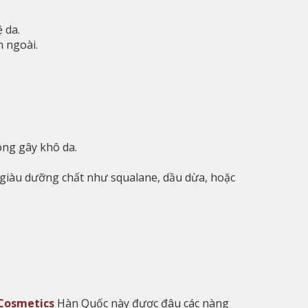
 da.
n ngoài.
ông gây khô da.
iàu dưỡng chất như squalane, dầu dừa, hoặc
Cosmetics
Hàn Quốc này được đâu các nàng