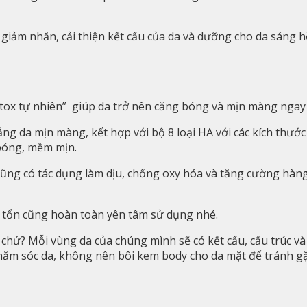
iảm nhăn, cải thiện kết cấu của da và dưỡng cho da sáng h
tox tự nhiên” giúp da trở nên căng bóng và mịn màng ngay 
trắng da mịn màng, kết hợp với bộ 8 loại HA với các kích thư
 bóng, mềm mịn.
d cũng có tác dụng làm dịu, chống oxy hóa và tăng cường hàn
 hư tổn cũng hoàn toàn yên tâm sử dụng nhé.
 chứ? Mỗi vùng da của chúng mình sẽ có kết cấu, cấu trúc và
hăm sóc da, không nên bôi kem body cho da mặt để tránh gặ