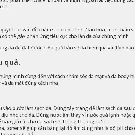
khô.
i quyết các vấn đề chăm sóc da mặt như lão hóa, mụn, nám 
 có thể gây phản ứng tiêu cực cho làn da của chúng mình.
ng da để đạt được hiệu quả bảo vệ da hiệu quả và đảm bảo 
u quả.
chúng mình cùng đến với cách chăm sóc da mặt và da body h
y và da mặt đúng cách nha.
iều vào bước làm sạch da. Dùng tẩy trang để làm sạch da sa
 dịu nhẹ cho da. Dùng nước ấm thay vì nước quá lạnh hoặc q
ế bào già cỗi cho da sạch sẽ, thông thoáng hơn.
 toner sẽ giúp cân bằng lại độ ẩm cũng như là độ pH cho d
hoáng triệt để.