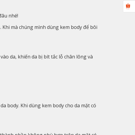
đâu nhé!
da. Khi mà chúng mình dùng kem body để bôi
o da, khiến da bị bít tắc lỗ chân lông và
 da body. Khi dùng kem body cho da mặt có
ác thành phần không phù hợp trên da mặt có