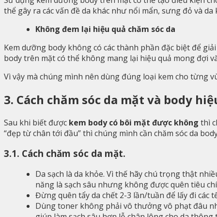
thể gây ra các vấn đề da khác như nổi mẩn, sưng đỏ và da 
Không đem lại hiệu quả chăm sóc da
Kem dưỡng body không có các thành phần đặc biệt để giả
body trên mặt có thể không mang lại hiệu quả mong đợi và
Vì vậy mà chúng mình nên dùng đúng loại kem cho từng vù
3. Cách chăm sóc da mặt và body hiệ
Sau khi biết được
kem body có bôi mặt được không
thì 
“đẹp từ chân tới đầu” thì chúng mình cần chăm sóc da bod
3.1. Cách chăm sóc da mặt.
Da sạch là da khỏe. Vì thế hãy chú trọng thật nh
năng là sạch sâu nhưng không được quên tiêu chí
Đừng quên tẩy da chết 2-3 lần/tuần để lấy đi các t
Dùng toner không phải vô thưởng vô phạt đâu nha,
giúp làm sạch sâu hơn lỗ chân lông cho da thông t