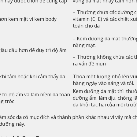
hần này được chọn để cung cấp
vùng da mặt nhạy cảm hơn 
– Thường chứa các dưỡng chấ
hơn kem mặt vì kem body
vitamin (C, E) và các chiết
toàn cho da
– Kem dưỡng da mặt thường 
nặng mặt.
iàu dầu hơn để duy trì độ ẩm
– Thường không chứa các th
ra vấn đề mụn
khi tắm hoặc khi cảm thấy da
Thoa một lượng nhỏ lên vùn
hàng ngày vào sáng và tối.
Kem dưỡng da mặt thì thườn
trì độ ẩm và làm mềm da toàn
dưỡng ẩm, làm dịu, chống lã
ng tróc
da khỏi tác hại của môi trườ
m sóc da có mục đích và thành phần khác nhau vì vậy mà 
 dưỡng này.