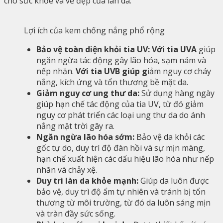
cho sức khỏe và vẻ đẹp của làn da:
Lợi ích của kem chống nắng phổ rộng
Bảo vệ toàn diện khỏi tia UV: Với tia UVA
giúp
ngăn ngừa tác động gây lão hóa, sạm nám và
nếp nhăn.
Với tia UVB giúp g
iảm nguy cơ cháy
nắng, kích ứng và tổn thương bề mặt da.
Giảm nguy cơ ung thư da:
Sử dụng hàng ngày
giúp hạn chế tác động của tia UV, từ đó giảm
nguy cơ phát triển các loại ung thư da do ánh
nắng mặt trời gây ra.
Ngăn ngừa lão hóa sớm:
Bảo vệ da khỏi các
gốc tự do, duy trì độ đàn hồi và sự mịn màng,
hạn chế xuất hiện các dấu hiệu lão hóa như nếp
nhăn và chảy xệ.
Duy trì làn da khỏe mạnh:
Giúp da luôn được
bảo vệ, duy trì độ ẩm tự nhiên và tránh bị tổn
thương từ môi trường, từ đó da luôn sáng mịn
và tràn đầy sức sống.