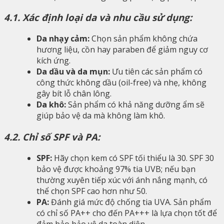
4.1. Xác định loại da và nhu cầu sử dụng:
Da nhạy cảm:
Chọn sản phẩm không chứa
hương liệu, cồn hay paraben để giảm nguy cơ
kích ứng.
Da dầu và da mụn:
Ưu tiên các sản phẩm có
công thức không dầu (oil-free) và nhẹ, không
gây bít lỗ chân lông.
Da khô:
Sản phẩm có khả năng dưỡng ẩm sẽ
giúp bảo vệ da mà không làm khô.
4.2. Chỉ số SPF và PA:
SPF:
Hãy chọn kem có SPF tối thiểu là 30. SPF 30
bảo vệ được khoảng 97% tia UVB; nếu bạn
thường xuyên tiếp xúc với ánh nắng mạnh, có
thể chọn SPF cao hơn như 50.
PA:
Đánh giá mức độ chống tia UVA. Sản phẩm
có chỉ số PA++ cho đến PA+++ là lựa chọn tốt để
đảm bảo bảo vệ da toàn diện.