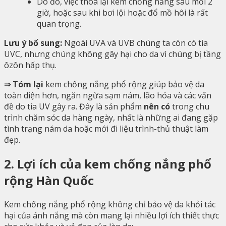
Do đó, việc thoa lại kem chống nắng sau mỗi 2
giờ, hoặc sau khi bơi lội hoặc đổ mồ hôi là rất
quan trọng.
Lưu ý bổ sung:
Ngoài UVA và UVB chúng ta còn có tia
UVC, nhưng chúng không gây hại cho da vì chúng bị tầng
ôzôn hấp thụ.
⇒ Tóm lại
kem chống nắng phổ rộng giúp bảo vệ da
toàn diện hơn, ngăn ngừa sạm nám, lão hóa và các vấn
đề do tia UV gây ra. Đây là sản phẩm
nên có
trong chu
trình chăm sóc da hàng ngày, nhất là những ai đang gặp
tình trạng nám da hoặc mới đi liệu trình-thủ thuật làm
đẹp.
2. Lợi ích của kem chống nắng phổ
rộng Hàn Quốc
Kem chống nắng phổ rộng không chỉ bảo vệ da khỏi tác
hại của ánh nắng mà còn mang lại nhiều lợi ích thiết thực