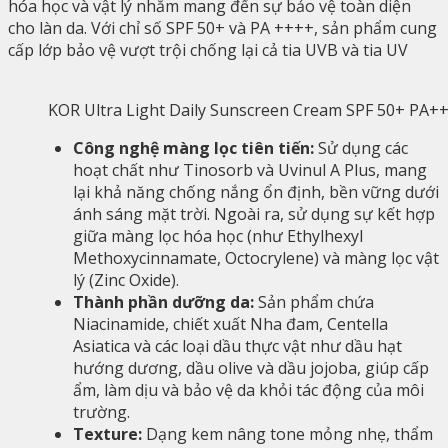
hóa học và vật lý nhằm mang đến sự bảo vệ toàn diện
cho làn da. Với chỉ số SPF 50+ và PA ++++, sản phẩm cung
cấp lớp bảo vệ vượt trội chống lại cả tia UVB và tia UV
KOR Ultra Light Daily Sunscreen Cream SPF 50+ PA+
Công nghệ màng lọc tiên tiến:
Sử dụng các
hoạt chất như Tinosorb và Uvinul A Plus, mang
lại khả năng chống nắng ổn định, bền vững dưới
ánh sáng mặt trời. Ngoài ra, sử dụng sự kết hợp
giữa màng lọc hóa học (như Ethylhexyl
Methoxycinnamate, Octocrylene) và màng lọc vật
lý (Zinc Oxide).
Thành phần dưỡng da:
Sản phẩm chứa
Niacinamide, chiết xuất Nha đam, Centella
Asiatica và các loại dầu thực vật như dầu hạt
hướng dương, dầu olive và dầu jojoba, giúp cấp
ẩm, làm dịu và bảo vệ da khỏi tác động của môi
trường.
Texture:
Dạng kem nâng tone mỏng nhẹ, thẩm