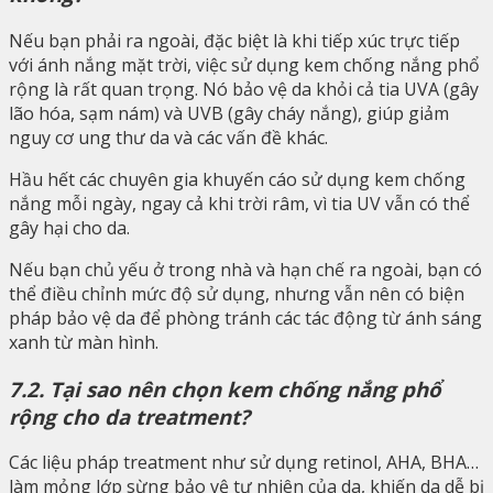
Nếu bạn phải ra ngoài, đặc biệt là khi tiếp xúc trực tiếp
với ánh nắng mặt trời, việc sử dụng kem chống nắng phổ
rộng là rất quan trọng. Nó bảo vệ da khỏi cả tia UVA (gây
lão hóa, sạm nám) và UVB (gây cháy nắng), giúp giảm
nguy cơ ung thư da và các vấn đề khác.
Hầu hết các chuyên gia khuyến cáo sử dụng kem chống
nắng mỗi ngày, ngay cả khi trời râm, vì tia UV vẫn có thể
gây hại cho da.
Nếu bạn chủ yếu ở trong nhà và hạn chế ra ngoài, bạn có
thể điều chỉnh mức độ sử dụng, nhưng vẫn nên có biện
pháp bảo vệ da để phòng tránh các tác động từ ánh sáng
xanh từ màn hình.
7.2. Tại sao nên chọn kem chống nắng phổ
rộng cho da treatment?
Các liệu pháp treatment như sử dụng retinol, AHA, BHA…
làm mỏng lớp sừng bảo vệ tự nhiên của da, khiến da dễ bị