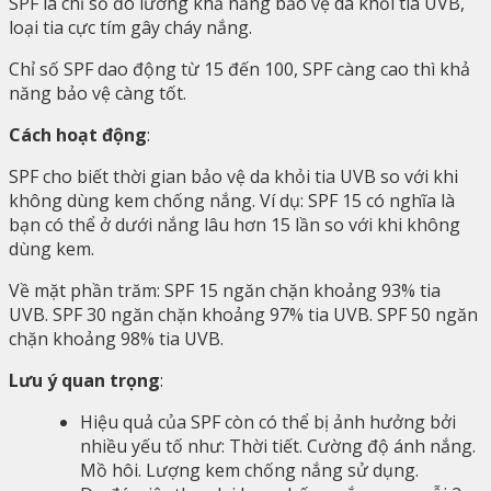
SPF là chỉ số đo lường khả năng bảo vệ da khỏi tia UVB,
loại tia cực tím gây cháy nắng.
Chỉ số SPF dao động từ 15 đến 100, SPF càng cao thì khả
năng bảo vệ càng tốt.
Cách hoạt động
:
SPF cho biết thời gian bảo vệ da khỏi tia UVB so với khi
không dùng kem chống nắng. Ví dụ: SPF 15 có nghĩa là
bạn có thể ở dưới nắng lâu hơn 15 lần so với khi không
dùng kem.
Về mặt phần trăm: SPF 15 ngăn chặn khoảng 93% tia
UVB. SPF 30 ngăn chặn khoảng 97% tia UVB. SPF 50 ngăn
chặn khoảng 98% tia UVB.
Lưu ý quan trọng
:
Hiệu quả của SPF còn có thể bị ảnh hưởng bởi
nhiều yếu tố như: Thời tiết. Cường độ ánh nắng.
Mồ hôi. Lượng kem chống nắng sử dụng.