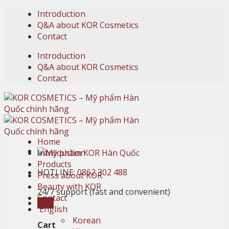
Skip
Introduction
to
Q&A about KOR Cosmetics
content
Contact
Introduction
Q&A about KOR Cosmetics
Contact
Home
Introduction
Products
HOTLINE:
0862 302 488
Press about KOR
Beauty with KOR
24/7 support (fast and convenient)
Contact
Cart
English
Korean
Cart