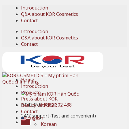
Skip
Introduction
to
Q&A about KOR Cosmetics
content
Contact
Introduction
Q&A about KOR Cosmetics
Contact
Home
Introduction
Products
Press about KOR
HOTLINE:
0862 302 488
Beauty with KOR
Contact
24/7 support (fast and convenient)
English
Cart
Korean