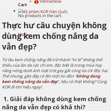
Vietnamese
Cart
No products in the cart.
Thực hư câu chuyện không
dùng kem chống nắng da
Menu
vẫn đẹp?
Từ lâu kem chống nắng đã trở thành “tri kỉ” không thể
thiếu của làn da các chị em, đặc biệt là trong mùa hay
nắng nóng dưới ánh mặt trời gay gắt cùng tia UV độc hại.
Thế nhưng, gần đây rộ lên một tin đồn “
không dùng
kem chống nắng da vẫn đẹp
”, liệu có thật không? Cùng
KOR đi tìm hiểu ngay!
1. Giải đáp không dùng kem chống
nắng da vẫn đẹp có khả thi?