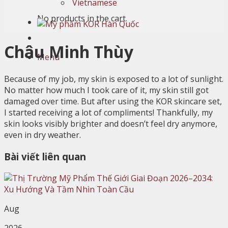
Vietnamese
No products in the cart.
Châu Minh Thùy
Menu
Because of my job, my skin is exposed to a lot of sunlight.
No matter how much I took care of it, my skin still got
damaged over time. But after using the KOR skincare set,
I started receiving a lot of compliments! Thankfully, my
skin looks visibly brighter and doesn’t feel dry anymore,
even in dry weather.
Bài viết liên quan
Aug
2026