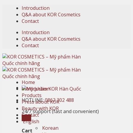
Skip
Introduction
to
Q&A about KOR Cosmetics
content
Contact
Introduction
Q&A about KOR Cosmetics
Contact
Home
Introduction
Products
HOTLINE:
0862 302 488
Press about KOR
Beauty with KOR
24/7 support (fast and convenient)
Contact
Cart
English
Korean
Cart