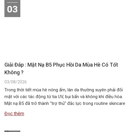
03
Giải Đáp : Mặt Nạ B5 Phục Hồi Da Mùa Hè Có Tốt
Không ?
03/08/2026
Trong thời tiết mùa hè nóng ẩm, làn da thường xuyên phải đối
mặt với các tác động từ tia UV, bụi bẩn và không khí điều hòa.
Mặt nạ B5 đã trở thành “trợ thủ” đắc lực trong routine skincare
mùa hè, giúp duy trì độ ẩm và bảo vệ hàng rào da. Vậy…
Đọc thêm