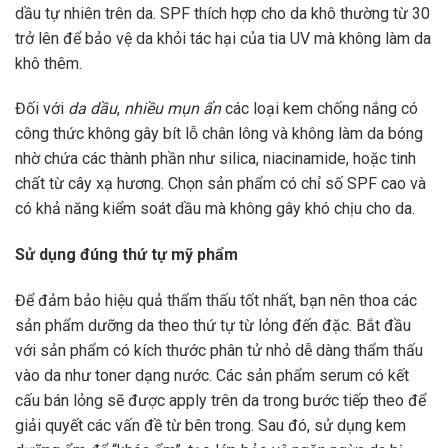
dầu tự nhiên trên da. SPF thích hợp cho da khô thường từ 30
trở lên để bảo vệ da khỏi tác hại của tia UV mà không làm da
khô thêm.
Đối với
da dầu
,
nhiều mụn ẩn
các loại kem chống nắng có
công thức không gây bít lỗ chân lông và không làm da bóng
nhờ chứa các thành phần như silica, niacinamide, hoặc tinh
chất từ cây xạ hương. Chọn sản phẩm có chỉ số SPF cao và
có khả năng kiểm soát dầu mà không gây khó chịu cho da.
Sử dụng đúng thứ tự mỹ phẩm
Để đảm bảo hiệu quả thẩm thấu tốt nhất, bạn nên thoa các
sản phẩm dưỡng da theo thứ tự từ lỏng đến đặc. Bắt đầu
với sản phẩm có kích thước phân tử nhỏ dễ dàng thẩm thấu
vào da như toner dạng nước. Các sản phẩm serum có kết
cấu bán lỏng sẽ được apply trên da trong bước tiếp theo để
giải quyết các vấn đề từ bên trong. Sau đó, sử dụng kem