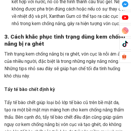
kết hợp với nước, nó có thể hình thành cấu trúc gel. Nếu
không được pha trộn đúng cách hoặc nếu có sự thay đổi
về nhiệt độ và pH, Xanthan Gum có thể tạo ra các cục gel
nhỏ trong kem chống nắng, gây ra hiện tượng vón cục.
3. Cách khắc phục tình trạng dùng kem chống
nắng bị ra ghét
Tình trạng kem chống nắng bị ra ghét, vón cục là nỗi ám ảnh
của nhiều người, đặc biệt là trong những ngày nắng nóng.
Những tips nhỏ sau đây sẽ giúp hạn chế tối đa tình huống
khó chịu này.
Tẩy tế bào chết định kỳ
Tẩy tế bào chết giúp loại bỏ lớp tế bào cũ trên bề mặt da,
tạo ra một bề mặt mịn màng hơn cho kem chống nắng thẩm
thấu. Bên cạnh đó, tẩy tế bào chết đều đặn cũng giúp giảm
nguy cơ kem chống nắng bị vón cục và tạo ghét, do không