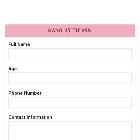
nhất vẫn là băn…
ĐĂNG KÝ TƯ VẤN
Full Name
Age
Phone Number
Contact Information