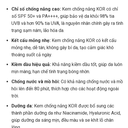
Chỉ số chống nắng cao:
Kem chống nắng KOR có chỉ
số SPF 50+ và PA++++, giúp bảo vệ da khỏi 98% tia
UVB và hơn 90% tia UVA, là nguyên nhân chính gây ra tình
trạng sạm nám, lão hóa da.
Kết cấu mỏng nhẹ:
Kem chống nắng KOR có kết cấu
mỏng nhẹ, dễ tán, không gây bí da, tạo cảm giác khô
thoáng suốt cả ngày.
Kiềm dầu hiệu quả:
Khả năng kiềm dầu tốt, giúp da luôn
mịn màng, hạn chế tình trạng bóng nhờn.
Chống nước và mồ hôi:
Có khả năng chống nước và mồ
hôi lên đến 80 phút, thích hợp cho các hoạt động ngoài
trời.
Dưỡng da:
Kem chống nắng KOR được bổ sung các
thành phần dưỡng da như Niacinamide, Hyaluronic Acid,
giúp dưỡng da sáng mịn, đều màu và se khít lỗ chân
lông.