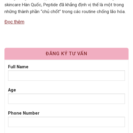
skincare Hàn Quốc, Peptide đã khẳng định vị thế là một trong
những thành phần “chủ chốt” trong các routine chống lão hóa.
Tuy nhiên, câu hỏi Peptide kết hợp với gì để đạt hiệu quả tối ưu
Đọc thêm
nhất vẫn là băn…
ĐĂNG KÝ TƯ VẤN
Full Name
Age
Phone Number