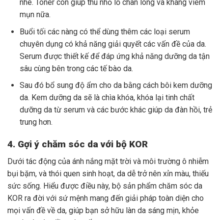
nhé. Toner còn giúp thu nhỏ lỗ chân lông và kháng viêm
mụn nữa.
Buổi tối các nàng có thể dùng thêm các loại serum
chuyên dụng có khả năng giải quyết các vấn đề của da.
Serum được thiết kế để đáp ứng khả năng dưỡng da tận
sâu cùng bên trong các tế bào da.
Sau đó bổ sung độ ẩm cho da bằng cách bôi kem dưỡng
da. Kem dưỡng da sẽ là chìa khóa, khóa lại tinh chất
dưỡng da từ serum và các bước khác giúp da đàn hồi, trẻ
trung hơn.
4. Gợi ý chăm sóc da với bộ KOR
Dưới tác động của ánh nắng mặt trời và môi trường ô nhiễm
bụi bặm, và thói quen sinh hoạt, da dễ trở nên xỉn màu, thiếu
sức sống. Hiểu được điều này, bộ sản phẩm chăm sóc da
KOR ra đời với sứ mệnh mang đến giải pháp toàn diện cho
mọi vấn đề về da, giúp bạn sở hữu làn da sáng mịn, khỏe