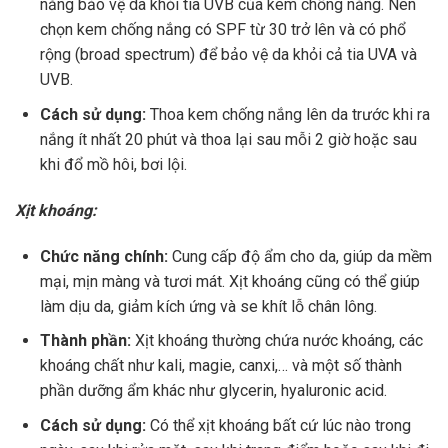
năng bảo vệ da khỏi tia UVB của kem chống nắng. Nên
chọn kem chống nắng có SPF từ 30 trở lên và có phổ
rộng (broad spectrum) để bảo vệ da khỏi cả tia UVA và
UVB.
Cách sử dụng:
Thoa kem chống nắng lên da trước khi ra
nắng ít nhất 20 phút và thoa lại sau mỗi 2 giờ hoặc sau
khi đổ mồ hôi, bơi lội.
Xịt khoáng:
Chức năng chính:
Cung cấp độ ẩm cho da, giúp da mềm
mại, mịn màng và tươi mát. Xịt khoáng cũng có thể giúp
làm dịu da, giảm kích ứng và se khít lỗ chân lông.
Thành phần:
Xịt khoáng thường chứa nước khoáng, các
khoáng chất như kali, magie, canxi,… và một số thành
phần dưỡng ẩm khác như glycerin, hyaluronic acid.
Cách sử dụng:
Có thể xịt khoáng bất cứ lúc nào trong