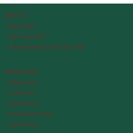
ABOUT US
What is KOR?
Why Choose KOR ?
Frequently Asked Questions about KOR
INSTRUCTIONS
Shipping Policy
Privacy Policy
Warranty Policy
Return & Refund Policy
Payment Policy