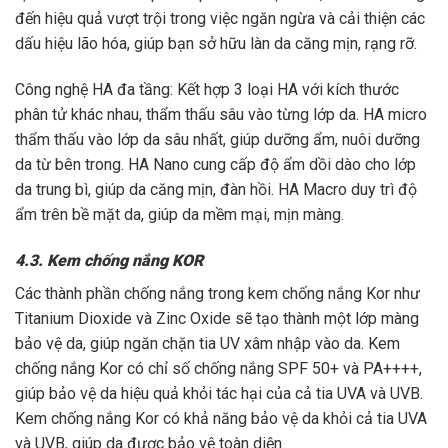
đến hiệu quả vượt trội trong việc ngăn ngừa và cải thiện các
dấu hiệu lão hóa, giúp bạn sở hữu làn da căng mịn, rạng rỡ.
Công nghệ HA đa tầng: Kết hợp 3 loại HA với kích thước
phân tử khác nhau, thẩm thấu sâu vào từng lớp da. HA micro
thẩm thấu vào lớp da sâu nhất, giúp dưỡng ẩm, nuôi dưỡng
da từ bên trong. HA Nano cung cấp độ ẩm dồi dào cho lớp
da trung bì, giúp da căng mịn, đàn hồi. HA Macro duy trì độ
ẩm trên bề mặt da, giúp da mềm mại, mịn màng.
4.3. Kem chống nắng KOR
Các thành phần chống nắng trong kem chống nắng Kor như
Titanium Dioxide và Zinc Oxide sẽ tạo thành một lớp màng
bảo vệ da, giúp ngăn chặn tia UV xâm nhập vào da. Kem
chống nắng Kor có chỉ số chống nắng SPF 50+ và PA++++,
giúp bảo vệ da hiệu quả khỏi tác hại của cả tia UVA và UVB.
Kem chống nắng Kor có khả năng bảo vệ da khỏi cả tia UVA
và UVB, giúp da được bảo vệ toàn diện.