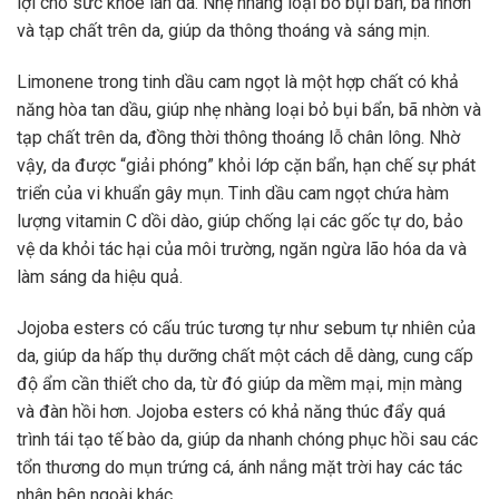
lợi cho sức khỏe làn da. Nhẹ nhàng loại bỏ bụi bẩn, bã nhờn
và tạp chất trên da, giúp da thông thoáng và sáng mịn.
Limonene trong tinh dầu cam ngọt là một hợp chất có khả
năng hòa tan dầu, giúp nhẹ nhàng loại bỏ bụi bẩn, bã nhờn và
tạp chất trên da, đồng thời thông thoáng lỗ chân lông. Nhờ
vậy, da được “giải phóng” khỏi lớp cặn bẩn, hạn chế sự phát
triển của vi khuẩn gây mụn. Tinh dầu cam ngọt chứa hàm
lượng vitamin C dồi dào, giúp chống lại các gốc tự do, bảo
vệ da khỏi tác hại của môi trường, ngăn ngừa lão hóa da và
làm sáng da hiệu quả.
Jojoba esters có cấu trúc tương tự như sebum tự nhiên của
da, giúp da hấp thụ dưỡng chất một cách dễ dàng, cung cấp
độ ẩm cần thiết cho da, từ đó giúp da mềm mại, mịn màng
và đàn hồi hơn. Jojoba esters có khả năng thúc đẩy quá
trình tái tạo tế bào da, giúp da nhanh chóng phục hồi sau các
tổn thương do mụn trứng cá, ánh nắng mặt trời hay các tác
nhân bên ngoài khác.