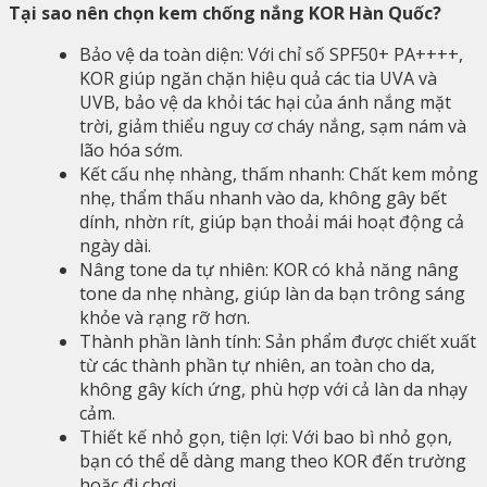
Tại sao nên chọn kem chống nắng KOR Hàn Quốc?
Bảo vệ da toàn diện: Với chỉ số SPF50+ PA++++,
KOR giúp ngăn chặn hiệu quả các tia UVA và
UVB, bảo vệ da khỏi tác hại của ánh nắng mặt
trời, giảm thiểu nguy cơ cháy nắng, sạm nám và
lão hóa sớm.
Kết cấu nhẹ nhàng, thấm nhanh: Chất kem mỏng
nhẹ, thẩm thấu nhanh vào da, không gây bết
dính, nhờn rít, giúp bạn thoải mái hoạt động cả
ngày dài.
Nâng tone da tự nhiên: KOR có khả năng nâng
tone da nhẹ nhàng, giúp làn da bạn trông sáng
khỏe và rạng rỡ hơn.
Thành phần lành tính: Sản phẩm được chiết xuất
từ các thành phần tự nhiên, an toàn cho da,
không gây kích ứng, phù hợp với cả làn da nhạy
cảm.
Thiết kế nhỏ gọn, tiện lợi: Với bao bì nhỏ gọn,
bạn có thể dễ dàng mang theo KOR đến trường
hoặc đi chơi.