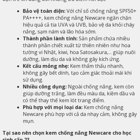
Bảo vệ toàn diện:
Với chỉ số chống nắng SPF50+
PA++++, kem chống nắng Newcare ngăn chặn
hiệu quả cả tia UVA và UVB, bảo vệ da khỏi cháy
nắng, sạm nám và lão hóa sớm.
Thành phần lành tính:
Sản phẩm chứa nhiều
thành phần chiết xuất từ thiên nhiên như hoa
tường vi Nhật, kiwi, hoa Satosakura,… giúp nuôi
dưỡng, làm dịu da và không gây kích ứng.
Kết cấu mỏng nhẹ:
Kem thẩm thấu nhanh,
không gây bết dính, tạo cảm giác thoải mái khi
sử dụng.
Nhiều công dụng:
Ngoài chống nắng, kem còn
giúp dưỡng trắng, làm đều màu da, kiềm dầu và
có thể thay thế kem lót trang điểm.
Phù hợp với mọi loại da:
Kem chống nắng
Newcare phù hợp với cả da nhạy cảm, không gây
mụn.
Tại sao nên chọn kem chống nắng Newcare cho học
sinh cấp 2?