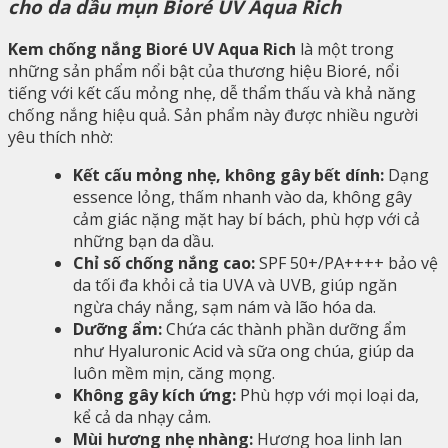
cho da dầu mụn Bioré UV Aqua Rich
Kem chống nắng Bioré UV Aqua Rich
là một trong
những sản phẩm nổi bật của thương hiệu Bioré, nổi
tiếng với kết cấu mỏng nhẹ, dễ thẩm thấu và khả năng
chống nắng hiệu quả. Sản phẩm này được nhiều người
yêu thích nhờ:
Kết cấu mỏng nhẹ, không gây bết dính:
Dạng
essence lỏng, thấm nhanh vào da, không gây
cảm giác nặng mặt hay bí bách, phù hợp với cả
những bạn da dầu.
Chỉ số chống nắng cao:
SPF 50+/PA++++ bảo vệ
da tối đa khỏi cả tia UVA và UVB, giúp ngăn
ngừa cháy nắng, sạm nám và lão hóa da.
Dưỡng ẩm:
Chứa các thành phần dưỡng ẩm
như Hyaluronic Acid và sữa ong chúa, giúp da
luôn mềm mịn, căng mọng.
Không gây kích ứng:
Phù hợp với mọi loại da,
kể cả da nhạy cảm.
Mùi hương nhẹ nhàng:
Hương hoa linh lan