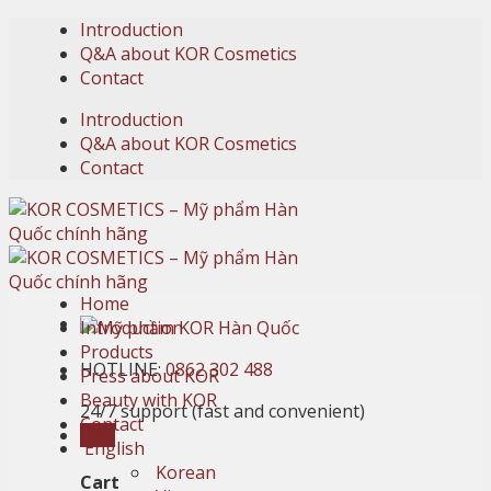
Skip
Introduction
to
Q&A about KOR Cosmetics
content
Contact
Introduction
Q&A about KOR Cosmetics
Contact
Home
Introduction
Products
HOTLINE:
0862 302 488
Press about KOR
Beauty with KOR
24/7 support (fast and convenient)
Contact
Cart
English
Korean
Cart