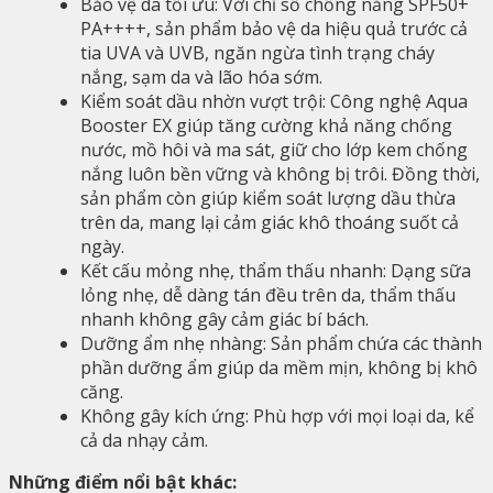
Bảo vệ da tối ưu: Với chỉ số chống nắng SPF50+
PA++++, sản phẩm bảo vệ da hiệu quả trước cả
tia UVA và UVB, ngăn ngừa tình trạng cháy
nắng, sạm da và lão hóa sớm.
Kiểm soát dầu nhờn vượt trội: Công nghệ Aqua
Booster EX giúp tăng cường khả năng chống
nước, mồ hôi và ma sát, giữ cho lớp kem chống
nắng luôn bền vững và không bị trôi. Đồng thời,
sản phẩm còn giúp kiểm soát lượng dầu thừa
trên da, mang lại cảm giác khô thoáng suốt cả
ngày.
Kết cấu mỏng nhẹ, thẩm thấu nhanh: Dạng sữa
lỏng nhẹ, dễ dàng tán đều trên da, thẩm thấu
nhanh không gây cảm giác bí bách.
Dưỡng ẩm nhẹ nhàng: Sản phẩm chứa các thành
phần dưỡng ẩm giúp da mềm mịn, không bị khô
căng.
Không gây kích ứng: Phù hợp với mọi loại da, kể
cả da nhạy cảm.
Những điểm nổi bật khác: