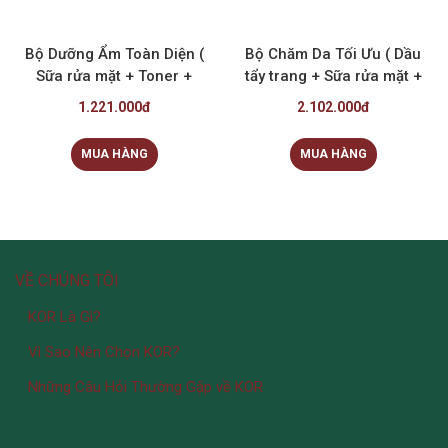
Bộ Dưỡng Ẩm Toàn Diện (
Bộ Chăm Da Tối Ưu ( Dầu
Sữa rửa mặt + Toner +
tẩy trang + Sữa rửa mặt +
Serum )
Toner + Serum + Kem
1.221.000đ
2.102.000đ
dưỡng )
MUA HÀNG
MUA HÀNG
VỀ CHÚNG TÔI
KOR Là Gì?
Vì Sao Nên Chọn KOR?
Những Câu Hỏi Thường Gặp về KOR