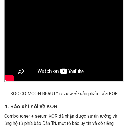
KOC CÔ MOON BEAUTY review về sản phẩm của KOR
4. Báo chí nói về KOR
Combo toner + serum KOR đã nhận được sự tin tưởng và
ủng hộ từ phía báo Dân Trí, một tờ báo uy tín và có tiếng