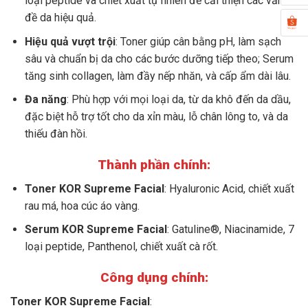
loại peptide và chiết xuất tự nhiên để cải thiện các vấn
đề da hiệu quả.
Hiệu quả vượt trội
: Toner giúp cân bằng pH, làm sạch
sâu và chuẩn bị da cho các bước dưỡng tiếp theo; Serum
tăng sinh collagen, làm đầy nếp nhăn, và cấp ẩm dài lâu.
Đa năng
: Phù hợp với mọi loại da, từ da khô đến da dầu,
đặc biệt hỗ trợ tốt cho da xỉn màu, lỗ chân lông to, và da
thiếu đàn hồi.
Thành phần chính:
Toner KOR Supreme Facial
: Hyaluronic Acid, chiết xuất
rau má, hoa cúc áo vàng.
Serum KOR Supreme Facial
: Gatuline®, Niacinamide, 7
loại peptide, Panthenol, chiết xuất cà rốt.
Công dụng chính:
Toner KOR Supreme Facial
: