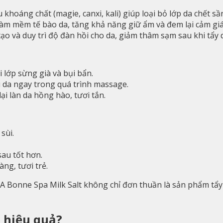
 khoáng chất (magie, canxi, kali) giúp loại bỏ lớp da chết sầ
làm mềm tế bào da, tăng khả năng giữ ẩm và đem lại cảm gi
tạo và duy trì độ đàn hồi cho da, giảm thâm sạm sau khi tẩy 
 lớp sừng già và bụi bẩn.
 da ngay trong quá trình massage.
ại làn da hồng hào, tươi tắn.
sùi.
au tốt hơn.
ng, tươi trẻ.
, A Bonne Spa Milk Salt không chỉ đơn thuần là sản phẩm tẩ
a hiệu quả?