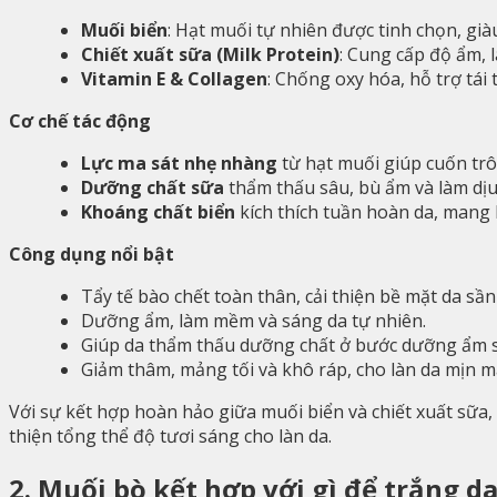
Muối biển
: Hạt muối tự nhiên được tinh chọn, giàu
Chiết xuất sữa (Milk Protein)
: Cung cấp độ ẩm, 
Vitamin E & Collagen
: Chống oxy hóa, hỗ trợ tái 
Cơ chế tác động
Lực ma sát nhẹ nhàng
từ hạt muối giúp cuốn trôi
Dưỡng chất sữa
thẩm thấu sâu, bù ẩm và làm dịu
Khoáng chất biển
kích thích tuần hoàn da, mang l
Công dụng nổi bật
Tẩy tế bào chết toàn thân, cải thiện bề mặt da sần 
Dưỡng ẩm, làm mềm và sáng da tự nhiên.
Giúp da thẩm thấu dưỡng chất ở bước dưỡng ẩm s
Giảm thâm, mảng tối và khô ráp, cho làn da mịn mà
Với sự kết hợp hoàn hảo giữa muối biển và chiết xuất sữa
thiện tổng thể độ tươi sáng cho làn da.
2. Muối bò kết hợp với gì để trắng d