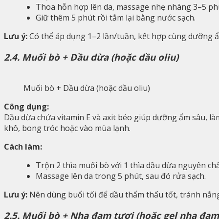
Thoa hỗn hợp lên da, massage nhẹ nhàng 3–5 ph
Giữ thêm 5 phút rồi tắm lại bằng nước sạch.
Lưu ý:
Có thể áp dụng 1–2 lần/tuần, kết hợp cùng dưỡng ẩ
2.4. Muối bò + Dầu dừa (hoặc dầu oliu)
Muối bò + Dầu dừa (hoặc dầu oliu)
Công dụng:
Dầu dừa chứa vitamin E và axit béo giúp dưỡng ẩm sâu, là
khô, bong tróc hoặc vào mùa lạnh.
Cách làm:
Trộn 2 thìa muối bò với 1 thìa dầu dừa nguyên chấ
Massage lên da trong 5 phút, sau đó rửa sạch.
Lưu ý:
Nên dùng buổi tối để dầu thẩm thấu tốt, tránh nắng
2.5. Muối bò + Nha đam tươi (hoặc gel nha đam