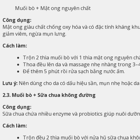
Muối bò + Mật ong nguyên chất
Công dụng:
Mật ong giàu chất chống oxy hóa và có đặc tính kháng khu
giảm viêm, ngừa mụn lưng.
Cách làm:
Trộn 2 thìa muối bò với 1 thìa mật ong nguyên chấ
Thoa đều lên da và massage nhẹ nhàng trong 3–4
Để thêm 5 phút rồi rửa sạch bằng nước ấm.
Lưu ý:
Nên dùng cho da có dấu hiệu sần, mụn nhẹ hoặc da d
2.3. Muối bò + Sữa chua không đường
Công dụng:
Sữa chua chứa nhiều enzyme và probiotics giúp nuôi dưỡng 
Cách làm:
Trộn đều 2 thìa muối bò với nửa hũ sữa chua kh