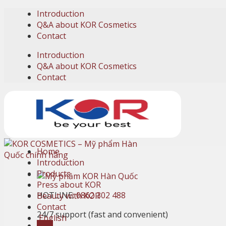
Skip
Introduction
to
Q&A about KOR Cosmetics
content
Contact
Introduction
Q&A about KOR Cosmetics
Contact
Home
Introduction
Products
Press about KOR
HOTLINE:
0862 302 488
Beauty with KOR
Contact
24/7 support (fast and convenient)
English
Cart