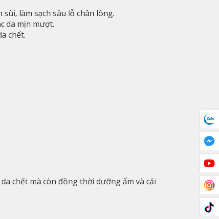
n sùi, làm sạch sâu lỗ chân lông.
ác da mịn mượt.
da chết.
y da chết mà còn đồng thời dưỡng ẩm và cải